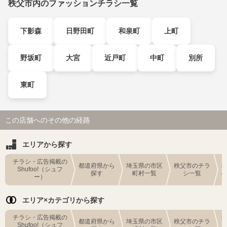
秩父市内のファッションチラシ一覧
下影森
日野田町
和泉町
上町
野坂町
大宮
近戸町
中町
別所
東町
この店舗へのその他の経路
エリアから探す
チラシ・広告掲載の
都道府県から
埼玉県の市区
秩父市のチラ
Shufoo!（シュフ
探す
町村一覧
シ一覧
ー）
エリア×カテゴリから探す
チラシ・広告掲載の
都道府県から
埼玉県の市区
秩父市のチラ
Shufoo!（シュフ