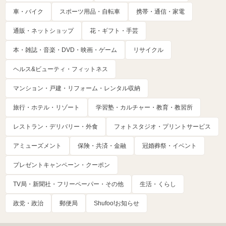
車・バイク
スポーツ用品・自転車
携帯・通信・家電
通販・ネットショップ
花・ギフト・手芸
本・雑誌・音楽・DVD・映画・ゲーム
リサイクル
ヘルス&ビューティ・フィットネス
マンション・戸建・リフォーム・レンタル収納
旅行・ホテル・リゾート
学習塾・カルチャー・教育・教習所
レストラン・デリバリー・外食
フォトスタジオ・プリントサービス
アミューズメント
保険・共済・金融
冠婚葬祭・イベント
プレゼントキャンペーン・クーポン
TV局・新聞社・フリーペーパー・その他
生活・くらし
政党・政治
郵便局
Shufoo!お知らせ