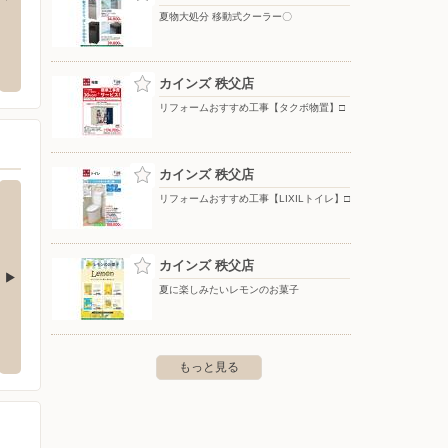
夏物大処分 移動式クーラー〇
ドラッグセイムス 秩父横瀬店
ドラッ
3-19-26 TOPPAN芝浦ビル
〒368-0072 埼玉県秩父郡横瀬町横瀬５７８９－５
〒368-
カインズ 秩父店
リフォームおすすめ工事【タクボ物置】□
カインズ 秩父店
リフォームおすすめ工事【LIXILトイレ】□
カインズ 秩父店
夏に楽しみたいレモンのお菓子
ー/ベイシアモール滑川
東京靴流通センター/鶴ヶ島店
東京靴
〒350-2211 鶴ヶ島市脚折町5-16-31
〒367-0
町大字羽尾2800-4ベイシアモー
もっと見る