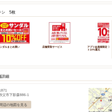
ラシ 5枚
ンダルまとめ買い
店舗受取サービス
アプリ会員様限定 ア
ト10%還元
舗詳細
1871
父市下影森886-1
周辺の地図を見る