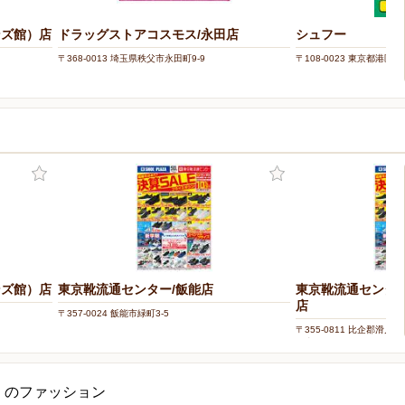
ンズ館）店
ドラッグストアコスモス/永田店
シュフー
〒368-0013 埼玉県秩父市永田町9-9
〒108-0023 東京都港区芝浦
ンズ館）店
東京靴流通センター/飯能店
東京靴流通センタ
店
〒357-0024 飯能市緑町3-5
〒355-0811 比企郡滑川
ル内
くのファッション