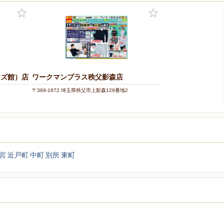
ンズ館）店
ワークマンプラス秩父影森店
〒369-1872 埼玉県秩父市上影森129番地2
覧
宮
近戸町
中町
別所
東町