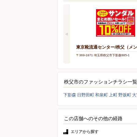
東京靴流通センター/秩父（メ
〒369-1871 埼玉県秩父市下影森885-1
秩父市のファッションチラシ一
下影森
日野田町
和泉町
上町
野坂町
大
この店舗へのその他の経路
エリアから探す