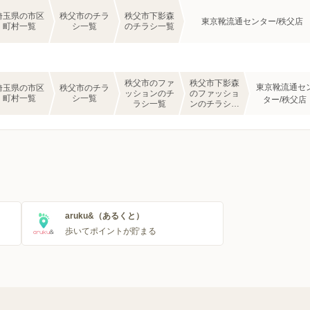
埼玉県の市区
秩父市のチラ
秩父市下影森
東京靴流通センター/秩父店
町村一覧
シ一覧
のチラシ一覧
秩父市のファ
秩父市下影森
東京靴流通セ
埼玉県の市区
秩父市のチラ
ッションのチ
のファッショ
町村一覧
シ一覧
ター/秩父店
ラシ一覧
ンのチラシ一
覧
aruku&（あるくと）
歩いてポイントが貯まる