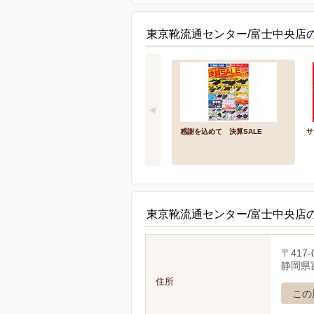
東京靴流通センター/富士中央店
感謝を込めて 決算SALE
サ
東京靴流通センター/富士中央店
〒417-
静岡県富
住所
この