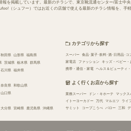
情報を掲載しています。最新のチラシで、東京靴流通センター/富士中
hufoo!（シュフー）ではお近くの店舗で使える最新のチラシ情報を、
カテゴリから探す
スーパー
食品･菓子･飲料･酒･日用品･コ
秋田県
山形県
福島県
家電店
ファッション
キッズ・ベビー・
県
茨城県
栃木県
群馬県
携帯・通信・家電
ヘルス＆ビューティ・
石川県
福井県
よく行くお店から探す
奈良県
和歌山県
山口県
業務スーパー
ドン・キホーテ
マックス
イトーヨーカドー
万代
マルエツ
ライ
サミット
コープこうべ
バロー
三和
デ
大分県
宮崎県
鹿児島県
沖縄県