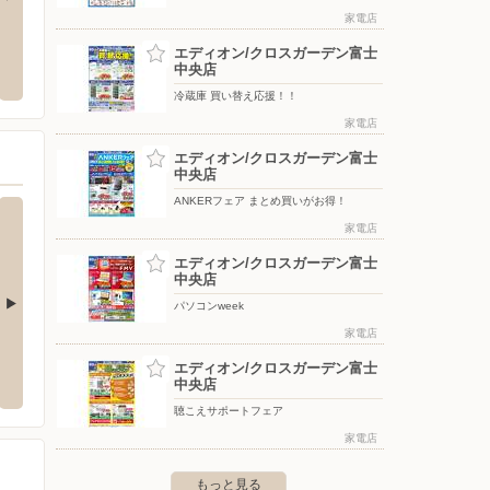
家電店
店
ウエルシア/富士岩淵店
ウエル
エディオン/クロスガーデン富士
中央店
宮島大崎866-1
〒421-3305 静岡県富士市岩淵777-2
〒416-
冷蔵庫 買い替え応援！！
家電店
エディオン/クロスガーデン富士
中央店
ANKERフェア まとめ買いがお得！
家電店
エディオン/クロスガーデン富士
中央店
パソコンweek
家電店
/沼津八間通り店
東京靴流通センター/駿東店
東京靴
エディオン/クロスガーデン富士
56-4
〒411-0903 駿東郡清水町堂庭88-1
〒424-
中央店
聴こえサポートフェア
家電店
もっと見る