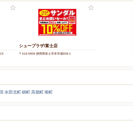
シュープラザ/富士店
15
〒416-0906 静岡県富士市本市場609-1
覧
田
永田北町
錦町
高嶺町
南町