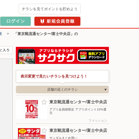
チラシを見てポイントを貯めよう
果
>
「東京靴流通センター/富士中央店」の
表示変更で見たいチラシを見つけよう！
店舗の近くのチラシ
東京靴流通センター/富士中央店
アプリ会員様限定 アプリポイント10%還
元
ファッション
東京靴流通センター/富士中央店
サンダルまとめ買い