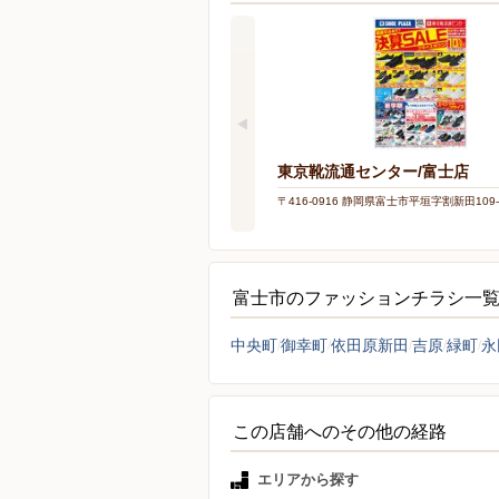
東京靴流通センター/富士店
〒416-0916 静岡県富士市平垣字割新田109-
富士市のファッションチラシ一
中央町
御幸町
依田原新田
吉原
緑町
永
この店舗へのその他の経路
エリアから探す