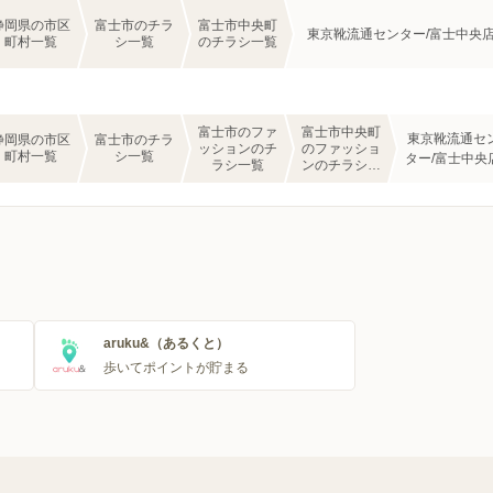
静岡県の市区
富士市のチラ
富士市中央町
東京靴流通センター/富士中央
町村一覧
シ一覧
のチラシ一覧
富士市のファ
富士市中央町
東京靴流通セ
静岡県の市区
富士市のチラ
ッションのチ
のファッショ
町村一覧
シ一覧
ター/富士中央
ラシ一覧
ンのチラシ一
覧
aruku&（あるくと）
歩いてポイントが貯まる