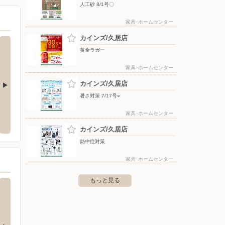
人工砂 8/1号〇
家具･ホームセンター
カインズ/久居店
黄金ラガー
家具･ホームセンター
カインズ/久居店
暑さ対策 7/17号○
インター店
洋服の青山/久居インターガーデン
エディ
家具･ホームセンター
久居明神町字風早2379 久居イン
〒514-1101 三重県津市久居明神町字風早2382番地
〒514-
津南2階
カインズ/久居店
熱中症対策
家具･ホームセンター
もっと見る