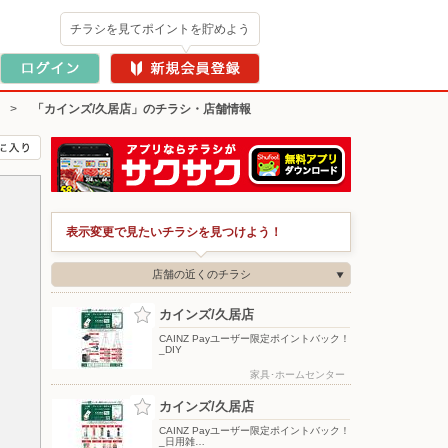
チラシを見てポイントを貯めよう
>
「カインズ/久居店」のチラシ・店舗情報
表示変更で見たいチラシを見つけよう！
店舗の近くのチラシ
カインズ/久居店
CAINZ Payユーザー限定ポイントバック！
_DIY
家具･ホームセンター
カインズ/久居店
CAINZ Payユーザー限定ポイントバック！
_日用雑…