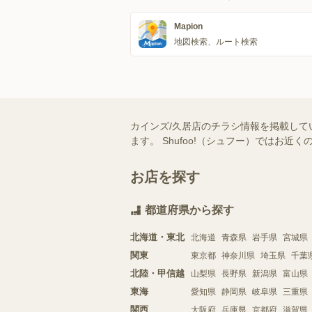
Mapion
地図検索、ルート検索
カインズ/久居店のチラシ情報を掲載して
ます。 Shufoo!（シュフー）では
お店を探す
都道府県から探す
北海道・東北
北海道
青森県
岩手県
宮城県
関東
東京都
神奈川県
埼玉県
千葉
北陸・甲信越
山梨県
長野県
新潟県
富山県
東海
愛知県
静岡県
岐阜県
三重県
関西
大阪府
兵庫県
京都府
滋賀県