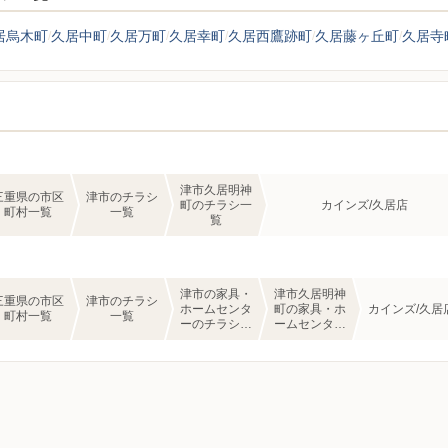
居烏木町
久居中町
久居万町
久居幸町
久居西鷹跡町
久居藤ヶ丘町
久居寺
津市久居明神
三重県の市区
津市のチラシ
町のチラシ一
カインズ/久居店
町村一覧
一覧
覧
津市の家具・
津市久居明神
三重県の市区
津市のチラシ
ホームセンタ
町の家具・ホ
カインズ/久居
町村一覧
一覧
ーのチラシ一
ームセンター
覧
のチラシ一覧