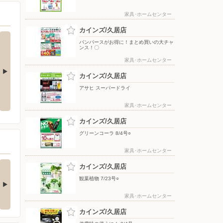
家具･ホームセンター
カインズ/久居店
パンパースがお得に！まとめ買いの大チャ
ンス！〇
家具･ホームセンター
カインズ/久居店
レンジで作れる！ホットサンド＆
黄金ラガー
散
アサヒ スーパードライ
肉じゃが
家具･ホームセンター
カインズ/久居店
グリーンコーラ 8/4号○
家具･ホームセンター
の酒類合同キャンペ
カインズ/久居店
ン
観葉植物 7/23号○
の酒類合同キャンペーン
催中！ 抽選で最大…
家具･ホームセンター
カインズ/久居店