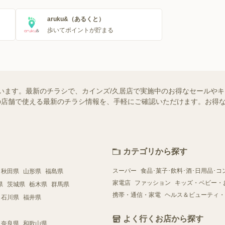
aruku&（あるくと）
歩いてポイントが貯まる
います。最新のチラシで、カインズ/久居店で実施中のお得なセールや
お近くの店舗で使える最新のチラシ情報を、手軽にご確認いただけます。お
カテゴリから探す
スーパー
食品･菓子･飲料･酒･日用品･コ
秋田県
山形県
福島県
家電店
ファッション
キッズ・ベビー・
県
茨城県
栃木県
群馬県
携帯・通信・家電
ヘルス＆ビューティ・
石川県
福井県
よく行くお店から探す
奈良県
和歌山県