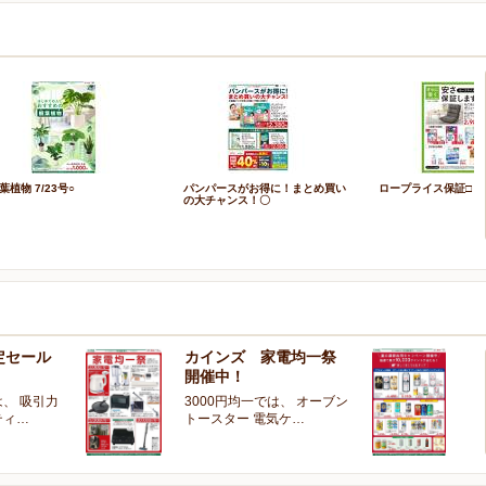
葉植物 7/23号○
パンパースがお得に！まとめ買い
ロープライス保証□
の大チャンス！〇
定セール
カインズ 家電均一祭
夏
開催中！
ー
、 吸引力
3000円均一では、 オーブン
夏
ティ…
トースター 電気ケ…
開