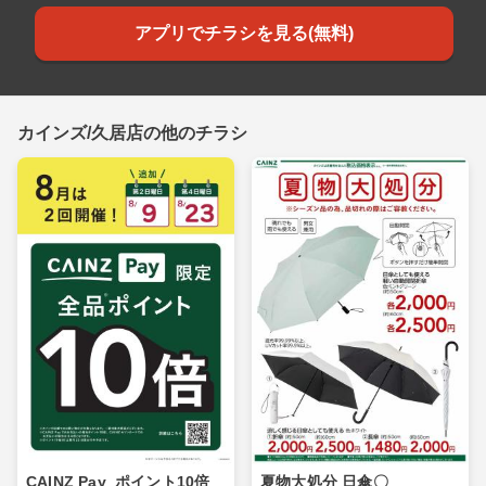
アプリでチラシを見る(無料)
カインズ/久居店の他のチラシ
CAINZ Pay_ポイント10倍_
夏物大処分 日傘〇