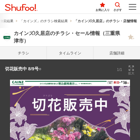
お気に入り
さがす
検索結果
「カインズ」のチラシ検索結果
「カインズ/久居店」のチラシ・店舗情報
カインズ/久居店のチラシ・セール情報（三重県
津市）
チラシ
タイム
ライン
店舗詳細
切花販売中 8/9号○
1/1
拡大