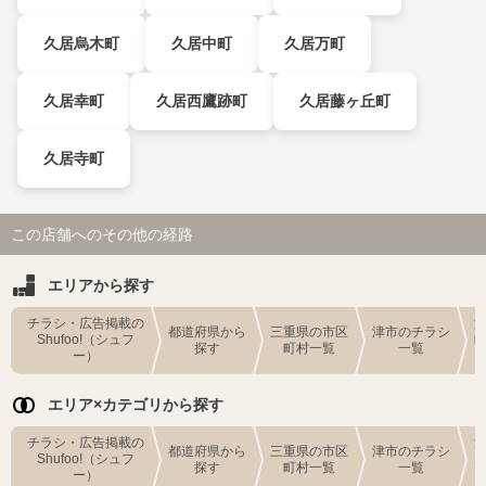
久居烏木町
久居中町
久居万町
久居幸町
久居西鷹跡町
久居藤ヶ丘町
久居寺町
この店舗へのその他の経路
エリアから探す
チラシ・広告掲載の
都道府県から
三重県の市区
津市のチラシ
Shufoo!（シュフ
探す
町村一覧
一覧
ー）
エリア×カテゴリから探す
チラシ・広告掲載の
都道府県から
三重県の市区
津市のチラシ
Shufoo!（シュフ
探す
町村一覧
一覧
ー）