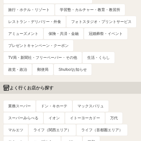
旅行・ホテル・リゾート
学習塾・カルチャー・教育・教習所
レストラン・デリバリー・外食
フォトスタジオ・プリントサービス
アミューズメント
保険・共済・金融
冠婚葬祭・イベント
プレゼントキャンペーン・クーポン
TV局・新聞社・フリーペーパー・その他
生活・くらし
政党・政治
郵便局
Shufoo!お知らせ
よく行くお店から探す
業務スーパー
ドン・キホーテ
マックスバリュ
スーパーみらべる
イオン
イトーヨーカドー
万代
マルエツ
ライフ（関西エリア）
ライフ（首都圏エリア）