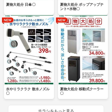
夏物大処分 日傘〇
夏物大処分 ポップアップテ
ント+水物〇
水やりラクラク 散水ノズル
夏物大処分 移動式クーラー
〇
〇
チラシをもっと見る