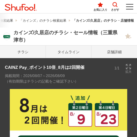
お気に入り
さがす
検索結果
「カインズ」のチラシ検索結果
「カインズ/久居店」のチラシ・店舗情報
カインズ/久居店のチラシ・セール情報（三重県
津市）
チラシ
タイム
ライン
店舗詳細
CAINZ Pay_ポイント10倍_8月は2回開催
1/1
拡大
掲載期間：2026/08/07～2026/08/09
（有効期限はチラシの記載をご確認下さい）