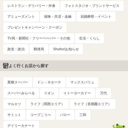
レストラン・デリバリー・外食
フォトスタジオ・プリントサービス
アミューズメント
保険・共済・金融
冠婚葬祭・イベント
プレゼントキャンペーン・クーポン
TV局・新聞社・フリーペーパー・その他
生活・くらし
政党・政治
郵便局
Shufoo!お知らせ
よく行くお店から探す
業務スーパー
ドン・キホーテ
マックスバリュ
スーパーみらべる
イオン
イトーヨーカドー
万代
マルエツ
ライフ（関西エリア）
ライフ（首都圏エリア）
サミット
コープこうべ
バロー
三和
デイリーカナート