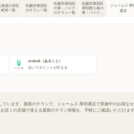
札幌市厚別区
札幌市厚別区
ジェームス 厚
北海道の市区
札幌市厚別区
の車・バイク
厚別西５条の
町村一覧
のチラシ一覧
通店
のチラシ一覧
車・バイクの
チラシ一覧
aruku&（あるくと）
歩いてポイントが貯まる
しています。最新のチラシで、ジェームス 厚別通店で実施中のお得な
ー）ではお近くの店舗で使える最新のチラシ情報を、手軽にご確認いただけ