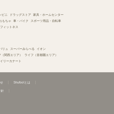
ンビニ
ドラッグストア
家具・ホームセンター
おもちゃ
車・バイク
スポーツ用品・自転車
フィットネス
バリュ
スーパーみらべる
イオン
フ（関西エリア）
ライフ（首都圏エリア）
イリーカナート
せ
Shufoo!とは
方針