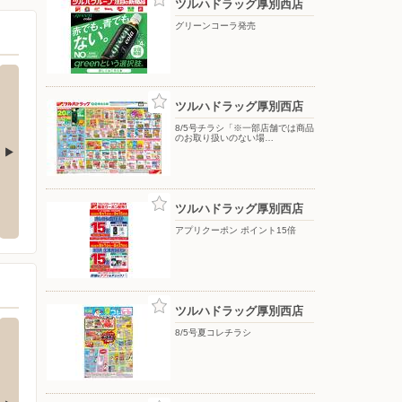
ツルハドラッグ厚別西店
グリーンコーラ発売
ツルハドラッグ厚別西店
8/5号チラシ「※一部店舗では商品
のお取り扱いのない場…
野5条店
セイコーマート/月寒東2条
セイコ
ツルハドラッグ厚別西店
清田区北野5条5-20-45
〒062-0052 北海道札幌市豊平区月寒東2条5-2-22
〒003-
アプリクーポン ポイント15倍
ツルハドラッグ厚別西店
8/5号夏コレチラシ