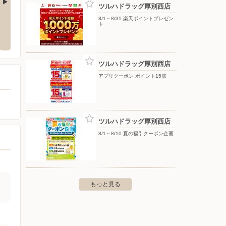
ツルハドラッグ厚別西店
8/1～8/31 楽天ポイントプレゼン
ジェームス 芦別店
ジェー
ト
1条5-339-1
〒075-0007 芦別市北7条西4-3-1
〒078-8
ツルハドラッグ厚別西店
アプリクーポン ポイント15倍
ツルハドラッグ厚別西店
8/1～8/10 夏の福引クーポン企画
もっと見る