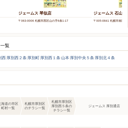
ジェームス 琴似店
ジェームス 石山店
〒063-0006 札幌市西区山の手6条1-17
〒005-0841 札幌市南区石山
シ一覧
別西
厚別西２条
厚別町
厚別西１条
山本
厚別中央５条
厚別北４条
札幌市厚別区
北海道の市区
札幌市厚別区
厚別西５条の
ジェームス 厚別通店
町村一覧
のチラシ一覧
チラシ一覧