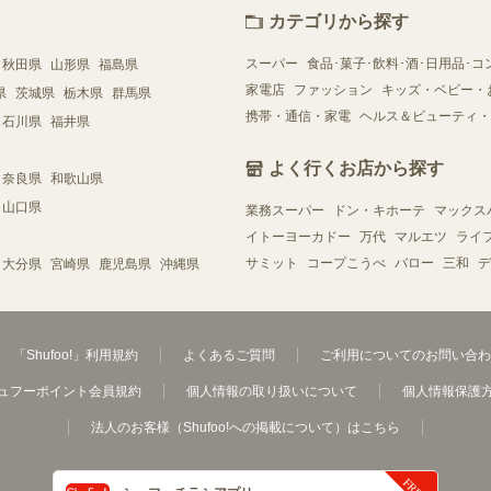
カテゴリから探す
スーパー
食品･菓子･飲料･酒･日用品･コ
秋田県
山形県
福島県
家電店
ファッション
キッズ・ベビー・
県
茨城県
栃木県
群馬県
携帯・通信・家電
ヘルス＆ビューティ・
石川県
福井県
よく行くお店から探す
奈良県
和歌山県
山口県
業務スーパー
ドン・キホーテ
マックス
イトーヨーカドー
万代
マルエツ
ライ
サミット
コープこうべ
バロー
三和
デ
大分県
宮崎県
鹿児島県
沖縄県
「Shufoo!」利用規約
よくあるご質問
ご利用についてのお問い合わ
ュフーポイント会員規約
個人情報の取り扱いについて
個人情報保護
法人のお客様（Shufoo!への掲載について）はこちら