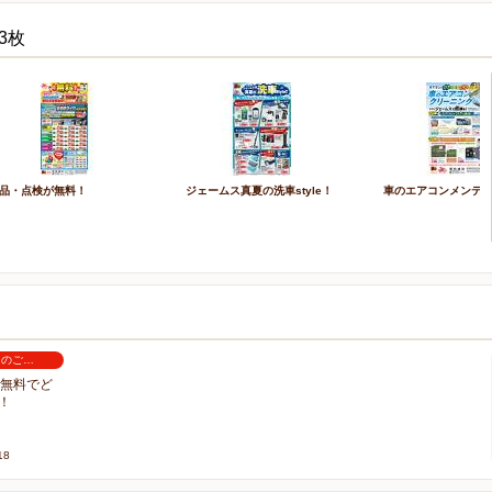
3枚
品・点検が無料！
ジェームス真夏の洗車style！
車のエアコンメンテ
りのご…
で無料でど
！
18