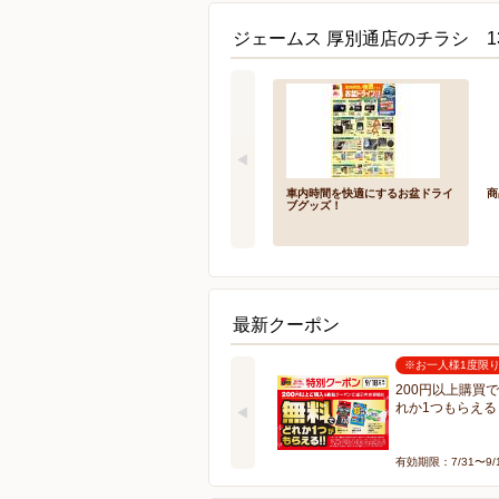
ジェームス 厚別通店のチラシ 1
車内時間を快適にするお盆ドライ
商
ブグッズ！
最新クーポン
※お一人様1度限
200円以上購買
れか1つもらえる
有効期限：7/31〜9/