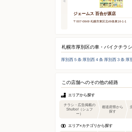
ジェームス 百合が原店
〒007-0849 札幌市東区北49条東16-1-1
札幌市厚別区の車・バイクチラ
厚別西５条
厚別西４条
厚別西３条
厚
この店舗へのその他の経路
エリアから探す
チラシ・広告掲載の
都道府県から
Shufoo!（シュフ
探す
ー）
エリア×カテゴリから探す