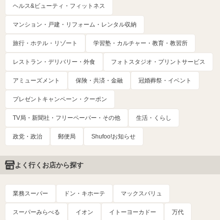
ヘルス&ビューティ・フィットネス
マンション・戸建・リフォーム・レンタル収納
旅行・ホテル・リゾート
学習塾・カルチャー・教育・教習所
レストラン・デリバリー・外食
フォトスタジオ・プリントサービス
アミューズメント
保険・共済・金融
冠婚葬祭・イベント
プレゼントキャンペーン・クーポン
TV局・新聞社・フリーペーパー・その他
生活・くらし
政党・政治
郵便局
Shufoo!お知らせ
よく行くお店から探す
業務スーパー
ドン・キホーテ
マックスバリュ
スーパーみらべる
イオン
イトーヨーカドー
万代