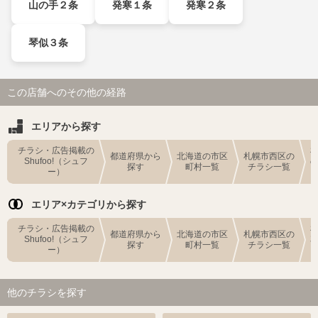
山の手２条
発寒１条
発寒２条
琴似３条
この店舗へのその他の経路
エリアから探す
チラシ・広告掲載の
都道府県から
北海道の市区
札幌市西区の
Shufoo!（シュフ
探す
町村一覧
チラシ一覧
ー）
エリア×カテゴリから探す
チラシ・広告掲載の
都道府県から
北海道の市区
札幌市西区の
Shufoo!（シュフ
探す
町村一覧
チラシ一覧
ー）
他のチラシを探す