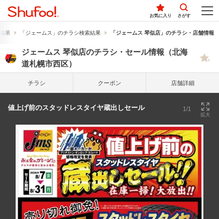
お気に入り
さがす
結果
「ジェームス」のチラシ検索結果
「ジェームス 琴似店」のチラシ・店舗情報
ジェームス 琴似店のチラシ・セール情報（北海
道札幌市西区）
チラシ
クーポン
店舗詳細
値上げ前のスタッドレスタイヤ蔵出しセール
1/1
拡大