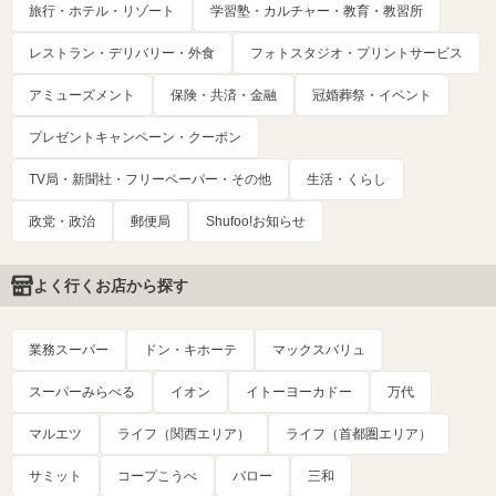
旅行・ホテル・リゾート
学習塾・カルチャー・教育・教習所
レストラン・デリバリー・外食
フォトスタジオ・プリントサービス
アミューズメント
保険・共済・金融
冠婚葬祭・イベント
プレゼントキャンペーン・クーポン
TV局・新聞社・フリーペーパー・その他
生活・くらし
政党・政治
郵便局
Shufoo!お知らせ
よく行くお店から探す
業務スーパー
ドン・キホーテ
マックスバリュ
スーパーみらべる
イオン
イトーヨーカドー
万代
マルエツ
ライフ（関西エリア）
ライフ（首都圏エリア）
サミット
コープこうべ
バロー
三和