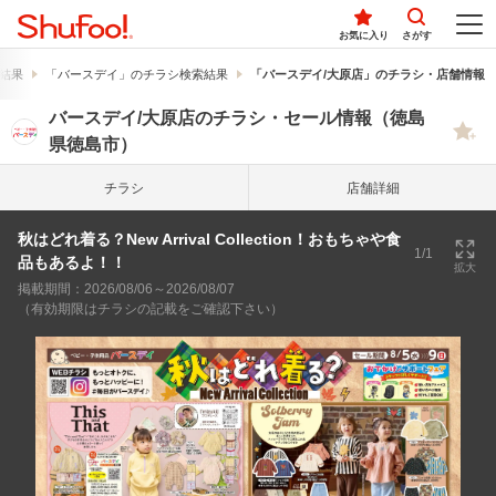
お気に入り
さがす
結果
「バースデイ」のチラシ検索結果
「バースデイ/大原店」のチラシ・店舗情報
バースデイ/大原店のチラシ・セール情報（徳島
県徳島市）
チラシ
店舗詳細
秋はどれ着る？New Arrival Collection！おもちゃや食
1/1
品もあるよ！！
拡大
掲載期間：2026/08/06～2026/08/07
（有効期限はチラシの記載をご確認下さい）