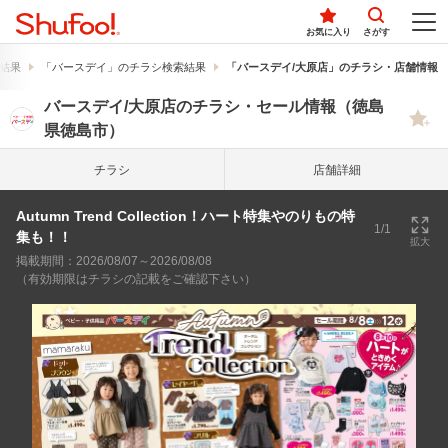
お気に入り
さがす
結果
「バースデイ」のチラシ検索結果
「バースデイ/大原店」のチラシ・店舗情報
バースデイ/大原店のチラシ・セール情報（徳島
県徳島市）
チラシ
店舗詳細
Autumn Trend Collection！ハート特集やのりもの特
1/1
集も！！
拡大
掲載期間：2026/08/07～2026/08/08
（有効期限はチラシの記載をご確認下さい）