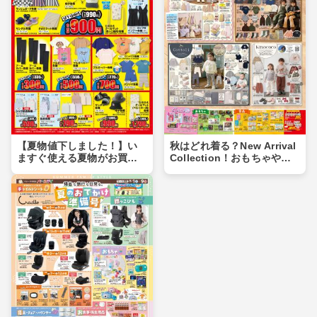
【夏物値下しました！】い
秋はどれ着る？New Arrival
ますぐ使える夏物がお買い
Collection！おもちゃや食
得価格に♪夏物まとめ買いの
品もあるよ！！
チャンス！