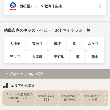
西松屋チェーン/徳島末広店
徳島市内のキッズ・ベビー・おもちゃチラシ一覧
大神子
荒神谷
糠坪
浜
水ケ谷
三ツ谷
大原町
壱町地
籠
籠山
この店舗へのその他の経路
エリアから探す
チラシ・広告掲載の
都道府県から
徳島県の市区
徳島市のチラ
Shufoo!（シュフ
探す
町村一覧
シ一覧
ー）