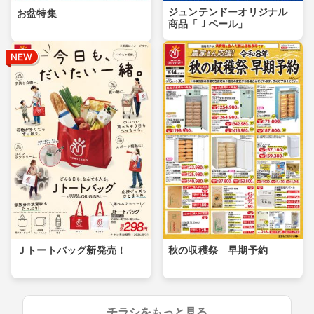
ジュンテンドーオリジナル
お盆特集
商品「Ｊペール」
Ｊトートバッグ新発売！
秋の収穫祭 早期予約
チラシをもっと見る