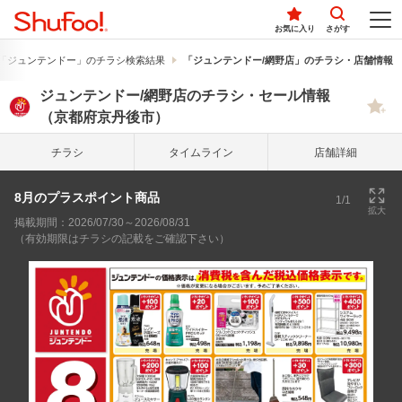
お気に入り
さがす
「ジュンテンドー」のチラシ検索結果
「ジュンテンドー/網野店」のチラシ・店舗情報
ジュンテンドー/網野店のチラシ・セール情報
（京都府京丹後市）
チラシ
タイム
ライン
店舗詳細
8月のプラスポイント商品
1/1
拡大
掲載期間：2026/07/30～2026/08/31
（有効期限はチラシの記載をご確認下さい）