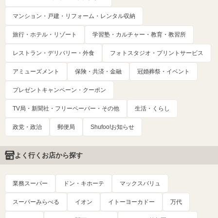
マンション・戸建・リフォーム・レンタル収納
旅行・ホテル・リゾート
学習塾・カルチャー・教育・教習所
レストラン・デリバリー・外食
フォトスタジオ・プリントサービス
アミューズメント
保険・共済・金融
冠婚葬祭・イベント
プレゼントキャンペーン・クーポン
TV局・新聞社・フリーペーパー・その他
生活・くらし
政党・政治
郵便局
Shufoo!お知らせ
よく行くお店から探す
業務スーパー
ドン・キホーテ
マックスバリュ
スーパーみらべる
イオン
イトーヨーカドー
万代