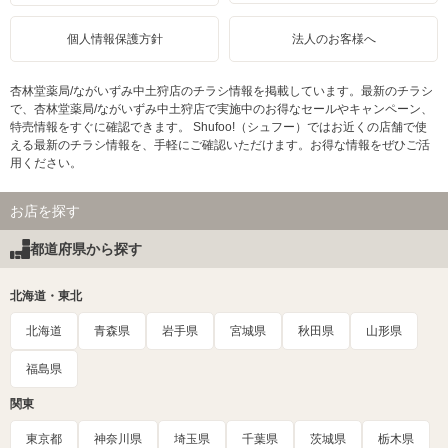
個人情報保護方針
法人のお客様へ
杏林堂薬局/ながいずみ中土狩店のチラシ情報を掲載しています。最新のチラシ
で、杏林堂薬局/ながいずみ中土狩店で実施中のお得なセールやキャンペーン、
特売情報をすぐに確認できます。 Shufoo!（シュフー）ではお近くの店舗で使
える最新のチラシ情報を、手軽にご確認いただけます。お得な情報をぜひご活
用ください。
お店を探す
都道府県から探す
北海道・東北
北海道
青森県
岩手県
宮城県
秋田県
山形県
福島県
関東
東京都
神奈川県
埼玉県
千葉県
茨城県
栃木県