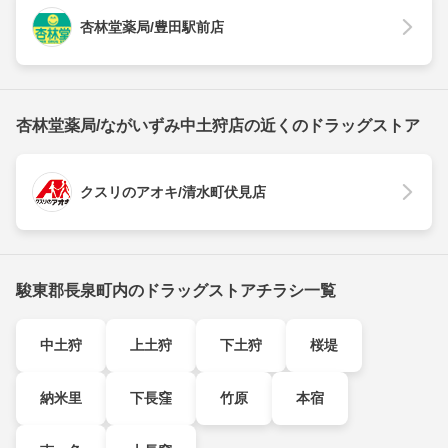
杏林堂薬局/豊田駅前店
杏林堂薬局/ながいずみ中土狩店の近くのドラッグストア
クスリのアオキ/清水町伏見店
駿東郡長泉町内のドラッグストアチラシ一覧
中土狩
上土狩
下土狩
桜堤
納米里
下長窪
竹原
本宿