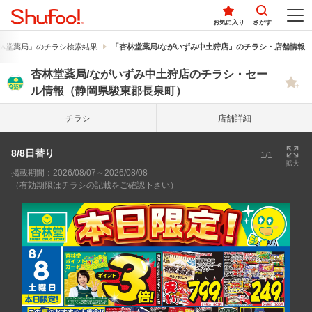
お気に入り
さがす
林堂薬局」のチラシ検索結果
「杏林堂薬局/ながいずみ中土狩店」のチラシ・店舗情報
杏林堂薬局/ながいずみ中土狩店のチラシ・セー
ル情報（静岡県駿東郡長泉町）
チラシ
店舗詳細
8/8日替り
1/1
拡大
掲載期間：2026/08/07～2026/08/08
（有効期限はチラシの記載をご確認下さい）