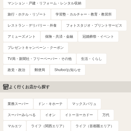
マンション・戸建・リフォーム・レンタル収納
旅行・ホテル・リゾート
学習塾・カルチャー・教育・教習所
レストラン・デリバリー・外食
フォトスタジオ・プリントサービス
アミューズメント
保険・共済・金融
冠婚葬祭・イベント
プレゼントキャンペーン・クーポン
TV局・新聞社・フリーペーパー・その他
生活・くらし
政党・政治
郵便局
Shufoo!お知らせ
よく行くお店から探す
業務スーパー
ドン・キホーテ
マックスバリュ
スーパーみらべる
イオン
イトーヨーカドー
万代
マルエツ
ライフ（関西エリア）
ライフ（首都圏エリア）