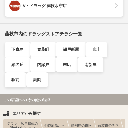
V・ドラッグ 藤枝水守店
藤枝市内のドラッグストアチラシ一覧
下青島
青葉町
瀬戸新屋
水上
緑の丘
内瀬戸
末広
南新屋
駅前
高岡
この店舗へのその他の経路
エリアから探す
チラシ・広告掲載の
都道府県から
静岡県の市区
藤枝市のチラ
Shufoo!（シュフ