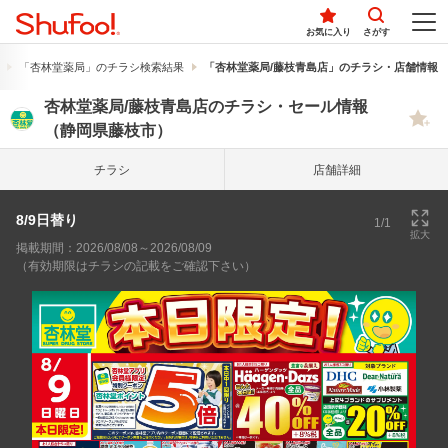
お気に入り
さがす
「杏林堂薬局」のチラシ検索結果
「杏林堂薬局/藤枝青島店」のチラシ・店舗情報
杏林堂薬局/藤枝青島店のチラシ・セール情報
（静岡県藤枝市）
チラシ
店舗詳細
8/9日替り
1/1
拡大
掲載期間：2026/08/08～2026/08/09
（有効期限はチラシの記載をご確認下さい）