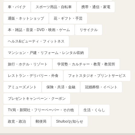
車・バイク
スポーツ用品・自転車
携帯・通信・家電
通販・ネットショップ
花・ギフト・手芸
本・雑誌・音楽・DVD・映画・ゲーム
リサイクル
ヘルス&ビューティ・フィットネス
マンション・戸建・リフォーム・レンタル収納
旅行・ホテル・リゾート
学習塾・カルチャー・教育・教習所
レストラン・デリバリー・外食
フォトスタジオ・プリントサービス
アミューズメント
保険・共済・金融
冠婚葬祭・イベント
プレゼントキャンペーン・クーポン
TV局・新聞社・フリーペーパー・その他
生活・くらし
政党・政治
郵便局
Shufoo!お知らせ