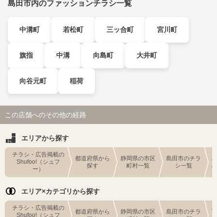
島田市内のファッションチラシ一覧
中溝町
若松町
三ッ合町
宮川町
旗指
中溝
向島町
大井町
向谷元町
稲荷
この店舗へのその他の経路
エリアから探す
チラシ・広告掲載の
都道府県から
静岡県の市区
島田市のチラ
Shufoo!（シュフ
探す
町村一覧
シ一覧
ー）
エリア×カテゴリから探す
チラシ・広告掲載の
都道府県から
静岡県の市区
島田市のチラ
Shufoo!（シュフ