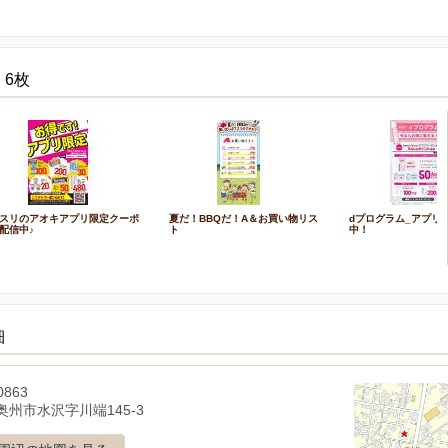
 6枚
スリのアオキアプリ限定クーポ
夏だ！BBQだ！A＆お買い物リス
dプログラム_アプリ
配信中♪
ト
中！
細
0863
奥州市水沢字川端145-3