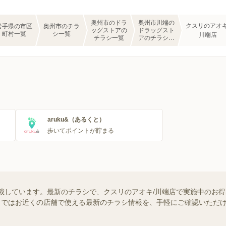
奥州市のドラ
奥州市川端の
クスリのアオキ
岩手県の市区
奥州市のチラ
ッグストアの
ドラッグスト
町村一覧
シ一覧
川端店
チラシ一覧
アのチラシ一
覧
aruku&（あるくと）
歩いてポイントが貯まる
載しています。最新のチラシで、クスリのアオキ/川端店で実施中のお
ュフー）ではお近くの店舗で使える最新のチラシ情報を、手軽にご確認いた