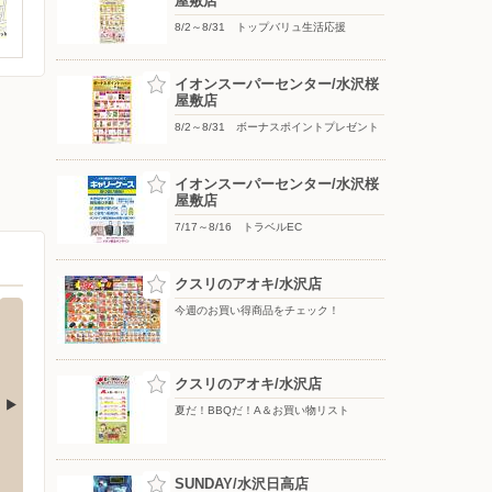
屋敷店
8/2～8/31 トップバリュ生活応援
イオンスーパーセンター/水沢桜
屋敷店
8/2～8/31 ボーナスポイントプレゼント
イオンスーパーセンター/水沢桜
屋敷店
7/17～8/16 トラベルEC
クスリのアオキ/水沢店
今週のお買い得商品をチェック！
クスリのアオキ/水沢店
夏だ！BBQだ！A＆お買い物リスト
葉町店
シュープラザ/水沢店
nos
分に配
水沢秋葉町136-1
〒023-0003 岩手県奥州市水沢佐倉河石橋11-1
SUNDAY/水沢日高店