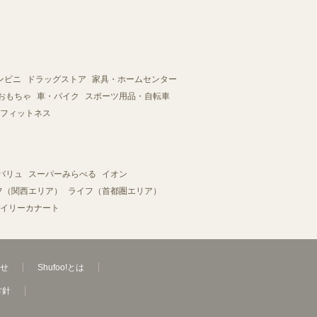
ンビニ
ドラッグストア
家具・ホームセンター
おもちゃ
車・バイク
スポーツ用品・自転車
フィットネス
バリュ
スーパーみらべる
イオン
フ（関西エリア）
ライフ（首都圏エリア）
イリーカナート
せ
Shufoo!とは
方針