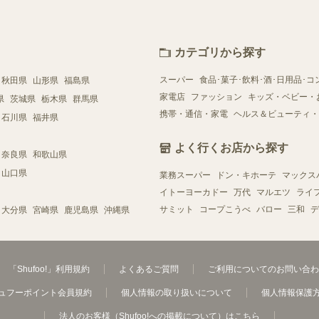
カテゴリから探す
スーパー
食品･菓子･飲料･酒･日用品･コ
秋田県
山形県
福島県
家電店
ファッション
キッズ・ベビー・
県
茨城県
栃木県
群馬県
携帯・通信・家電
ヘルス＆ビューティ・
石川県
福井県
よく行くお店から探す
奈良県
和歌山県
山口県
業務スーパー
ドン・キホーテ
マックス
イトーヨーカドー
万代
マルエツ
ライ
サミット
コープこうべ
バロー
三和
デ
大分県
宮崎県
鹿児島県
沖縄県
「Shufoo!」利用規約
よくあるご質問
ご利用についてのお問い合わ
ュフーポイント会員規約
個人情報の取り扱いについて
個人情報保護
法人のお客様（Shufoo!への掲載について）はこちら