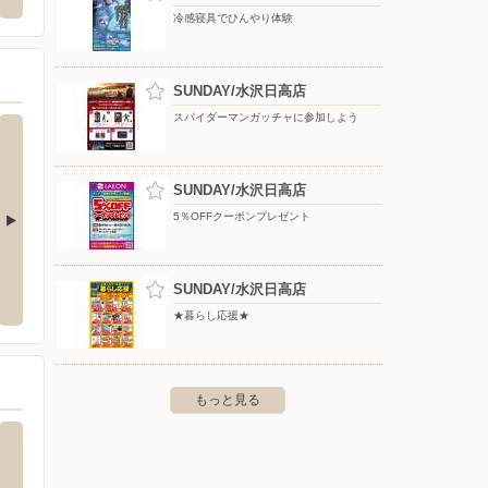
〒000-00
冷感寝具でひんやり体験
SUNDAY/水沢日高店
スパイダーマンガッチャに参加しよう
SUNDAY/水沢日高店
5％OFFクーポンプレゼント
葉町店
クスリのアオキ/東中通り店
クスリ
SUNDAY/水沢日高店
葉町136-1
〒023-0822 奥州市水沢東中通り2-5-24
〒023-
★暮らし応援★
もっと見る