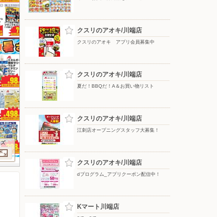
クスリのアオキ/川端店
クスリのアオキ アプリ会員募集中
クスリのアオキ/川端店
夏だ！BBQだ！A＆お買い物リスト
クスリのアオキ/川端店
江刺店オープニングスタッフ大募集！
イズ
クスリのアオキ/川端店
dプログラム_アプリクーポン配信中！
Kマート川端店