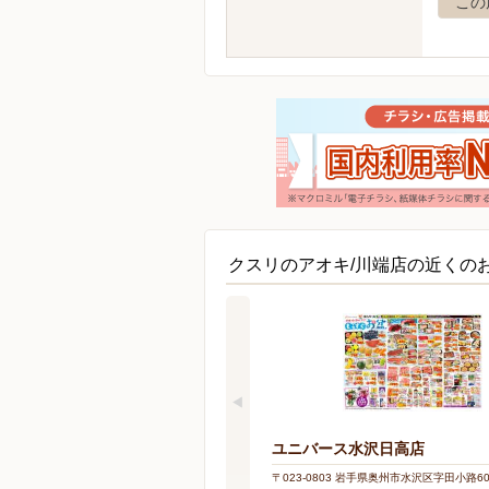
この
クスリのアオキ/川端店の近くの
ユニバース水沢日高店
〒023-0803 岩手県奥州市水沢区字田小路6