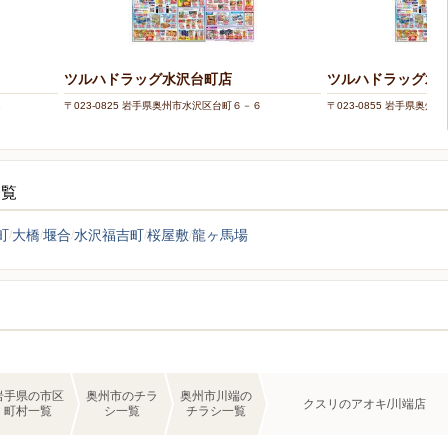
ツルハドラッグ水沢台町店
ツルハドラッグ水
1
〒023-0825 岩手県奥州市水沢区台町６－６
〒023-0855 岩手県奥
一覧
町
大橋
堰合
水沢福吉町
桜屋敷
龍ヶ馬場
岩手県の市区
奥州市のチラ
奥州市川端の
クスリのアオキ/川端店
町村一覧
シ一覧
チラシ一覧