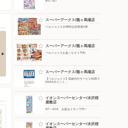
8/5～8/7
スーパーアークス/龍ヶ馬場店
ベルジョイス10周年記念祭第4弾
スーパーアークス/龍ヶ馬場店
ベルジョイスお盆ごちそう予約
クーポン配信
クスリのアオキ アプリ会員募集
江刺店オープニングスタッフ大募
中
集！
スーパーアークス/龍ヶ馬場店
【ベルジョイス】収納代行サービス利用で
RARAポイント…
イオンスーパーセンター/水沢桜
屋敷店
8/7～8/16 お盆はイオンで均一
イオンスーパーセンター/水沢桜