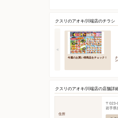
クスリのアオキ/川端店のチラシ
今週のお買い得商品をチェック！
ク
ン
クスリのアオキ/川端店の店舗詳
〒023-
岩手県
住所