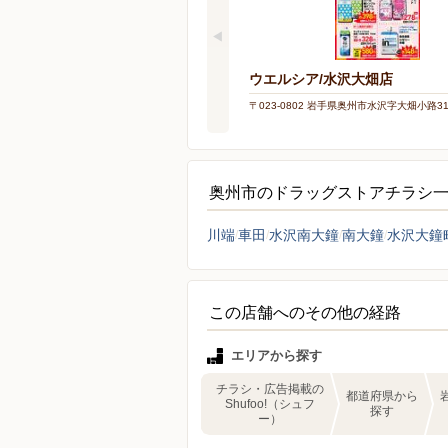
ウエルシア/水沢大畑店
〒023-0802 岩手県奥州市水沢字大畑小路3
奥州市のドラッグストアチラシ
川端
車田
水沢南大鐘
南大鐘
水沢大鐘
この店舗へのその他の経路
エリアから探す
チラシ・広告掲載の
都道府県から
Shufoo!（シュフ
探す
ー）