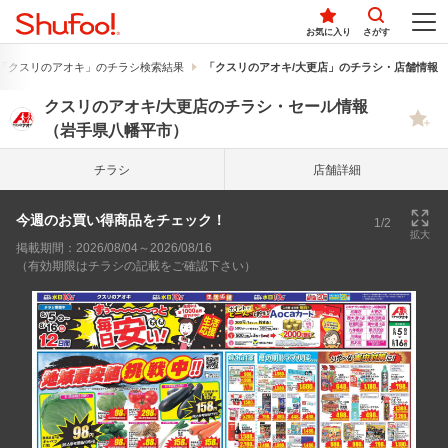
お気に入り
さがす
「クスリのアオキ」のチラシ検索結果
「クスリのアオキ/大更店」のチラシ・店舗情報
クスリのアオキ/大更店のチラシ・セール情報
（岩手県八幡平市）
チラシ
店舗詳細
今週のお買い得商品をチェック！
1/2
拡大
掲載期間：2026/08/04～2026/08/16
（有効期限はチラシの記載をご確認下さい）