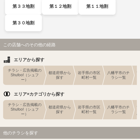
第３３地割
第１２地割
第１１地割
第３０地割
この店舗へのその他の経路
エリアから探す
チラシ・広告掲載の
都道府県から
岩手県の市区
八幡平市のチ
Shufoo!（シュフ
探す
町村一覧
ラシ一覧
ー）
エリア×カテゴリから探す
チラシ・広告掲載の
都道府県から
岩手県の市区
八幡平市のチ
Shufoo!（シュフ
探す
町村一覧
ラシ一覧
ー）
他のチラシを探す