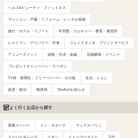
ヘルス&ビューティ・フィットネス
マンション・戸建・リフォーム・レンタル収納
旅行・ホテル・リゾート
学習塾・カルチャー・教育・教習所
レストラン・デリバリー・外食
フォトスタジオ・プリントサービス
アミューズメント
保険・共済・金融
冠婚葬祭・イベント
プレゼントキャンペーン・クーポン
TV局・新聞社・フリーペーパー・その他
生活・くらし
政党・政治
郵便局
Shufoo!お知らせ
よく行くお店から探す
業務スーパー
ドン・キホーテ
マックスバリュ
スーパーみらべる
イオン
イトーヨーカドー
万代