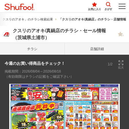
お気に入り
さがす
「クスリのアオキ」のチラシ検索結果
「クスリのアオキ/真鍋店」のチラシ・店舗情報
クスリのアオキ/真鍋店のチラシ・セール情報
（茨城県土浦市）
チラシ
店舗詳細
今週のお買い得商品をチェック！
1/2
拡大
掲載期間：2026/08/04～2026/08/16
（有効期限はチラシの記載をご確認下さい）