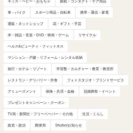
キッズ・ベビー・おもちゃ
眼鏡・コンタクト・ケア用品
車・バイク
スポーツ用品・自転車
携帯・通信・家電
通販・ネットショップ
花・ギフト・手芸
本・雑誌・音楽・DVD・映画・ゲーム
リサイクル
ヘルス&ビューティ・フィットネス
マンション・戸建・リフォーム・レンタル収納
旅行・ホテル・リゾート
学習塾・カルチャー・教育・教習所
レストラン・デリバリー・外食
フォトスタジオ・プリントサービス
アミューズメント
保険・共済・金融
冠婚葬祭・イベント
プレゼントキャンペーン・クーポン
TV局・新聞社・フリーペーパー・その他
生活・くらし
政党・政治
郵便局
Shufoo!お知らせ