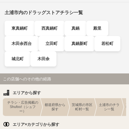
土浦市内のドラッグストアチラシ一覧
東真鍋町
西真鍋町
真鍋
殿里
木田余西台
立田町
真鍋新町
若松町
城北町
木田余
この店舗へのその他の経路
エリアから探す
チラシ・広告掲載の
都道府県から
茨城県の市区
土浦市のチラ
Shufoo!（シュフ
探す
町村一覧
シ一覧
ー）
エリア×カテゴリから探す