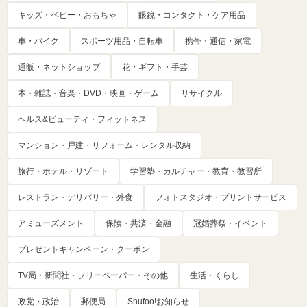
キッズ・ベビー・おもちゃ
眼鏡・コンタクト・ケア用品
車・バイク
スポーツ用品・自転車
携帯・通信・家電
通販・ネットショップ
花・ギフト・手芸
本・雑誌・音楽・DVD・映画・ゲーム
リサイクル
ヘルス&ビューティ・フィットネス
マンション・戸建・リフォーム・レンタル収納
旅行・ホテル・リゾート
学習塾・カルチャー・教育・教習所
レストラン・デリバリー・外食
フォトスタジオ・プリントサービス
アミューズメント
保険・共済・金融
冠婚葬祭・イベント
プレゼントキャンペーン・クーポン
TV局・新聞社・フリーペーパー・その他
生活・くらし
政党・政治
郵便局
Shufoo!お知らせ