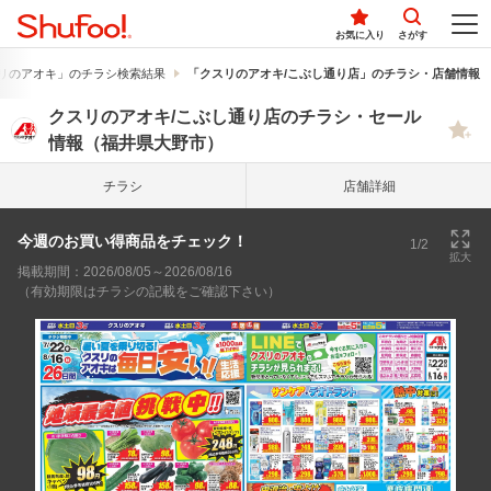
お気に入り
さがす
リのアオキ」のチラシ検索結果
「クスリのアオキ/こぶし通り店」のチラシ・店舗情報
クスリのアオキ/こぶし通り店のチラシ・セール
情報（福井県大野市）
チラシ
店舗詳細
今週のお買い得商品をチェック！
1/2
拡大
掲載期間：2026/08/05～2026/08/16
（有効期限はチラシの記載をご確認下さい）