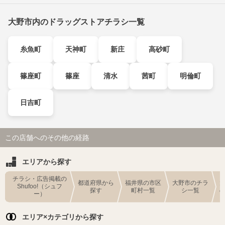
大野市内のドラッグストアチラシ一覧
糸魚町
天神町
新庄
高砂町
篠座町
篠座
清水
茜町
明倫町
日吉町
この店舗へのその他の経路
エリアから探す
チラシ・広告掲載の
都道府県から
福井県の市区
大野市のチラ
Shufoo!（シュフ
探す
町村一覧
シ一覧
ー）
エリア×カテゴリから探す