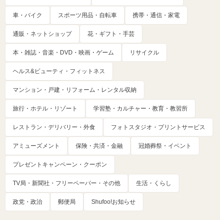
車・バイク
スポーツ用品・自転車
携帯・通信・家電
通販・ネットショップ
花・ギフト・手芸
本・雑誌・音楽・DVD・映画・ゲーム
リサイクル
ヘルス&ビューティ・フィットネス
マンション・戸建・リフォーム・レンタル収納
旅行・ホテル・リゾート
学習塾・カルチャー・教育・教習所
レストラン・デリバリー・外食
フォトスタジオ・プリントサービス
アミューズメント
保険・共済・金融
冠婚葬祭・イベント
プレゼントキャンペーン・クーポン
TV局・新聞社・フリーペーパー・その他
生活・くらし
政党・政治
郵便局
Shufoo!お知らせ