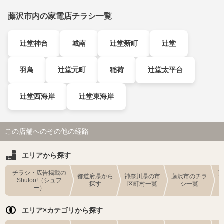
藤沢市内の家電店チラシ一覧
辻堂神台
城南
辻堂新町
辻堂
羽鳥
辻堂元町
稲荷
辻堂太平台
辻堂西海岸
辻堂東海岸
この店舗へのその他の経路
エリアから探す
チラシ・広告掲載の
都道府県から
神奈川県の市
藤沢市のチラ
Shufoo!（シュフ
探す
区町村一覧
シ一覧
ー）
エリア×カテゴリから探す