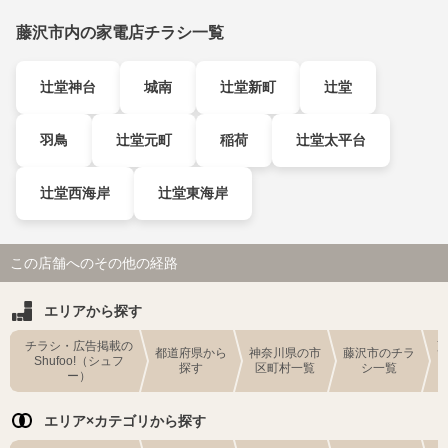
藤沢市内の家電店チラシ一覧
辻堂神台
城南
辻堂新町
辻堂
羽鳥
辻堂元町
稲荷
辻堂太平台
辻堂西海岸
辻堂東海岸
この店舗へのその他の経路
エリアから探す
チラシ・広告掲載の
都道府県から
神奈川県の市
藤沢市のチラ
Shufoo!（シュフ
探す
区町村一覧
シ一覧
ー）
エリア×カテゴリから探す