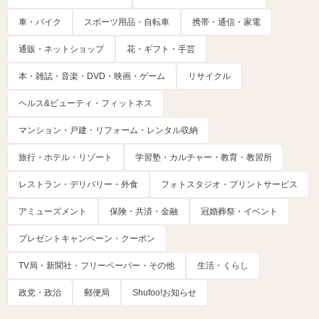
車・バイク
スポーツ用品・自転車
携帯・通信・家電
通販・ネットショップ
花・ギフト・手芸
本・雑誌・音楽・DVD・映画・ゲーム
リサイクル
ヘルス&ビューティ・フィットネス
マンション・戸建・リフォーム・レンタル収納
旅行・ホテル・リゾート
学習塾・カルチャー・教育・教習所
レストラン・デリバリー・外食
フォトスタジオ・プリントサービス
アミューズメント
保険・共済・金融
冠婚葬祭・イベント
プレゼントキャンペーン・クーポン
TV局・新聞社・フリーペーパー・その他
生活・くらし
政党・政治
郵便局
Shufoo!お知らせ