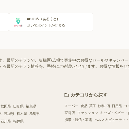
aruku&（あるくと）
歩いてポイントが貯まる
す。最新のチラシで、板橋区/広報で実施中のお得なセールやキャンペー
で使える最新のチラシ情報を、手軽にご確認いただけます。お得な情報を
カテゴリから探す
スーパー
食品･菓子･飲料･酒･日用品･コ
秋田県
山形県
福島県
家電店
ファッション
キッズ・ベビー・
県
茨城県
栃木県
群馬県
携帯・通信・家電
ヘルス＆ビューティ・
石川県
福井県