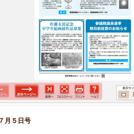
表示サ
７月５日号