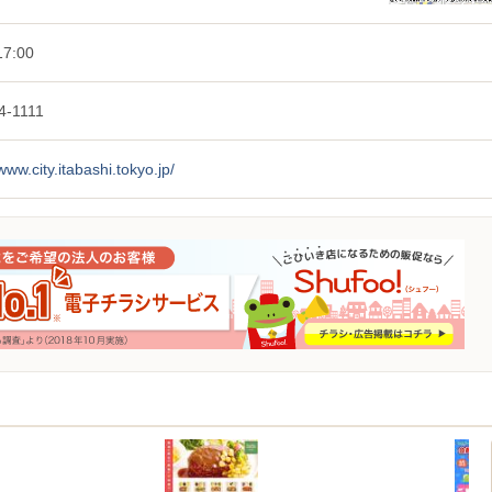
7:00
4-1111
/www.city.itabashi.tokyo.jp/