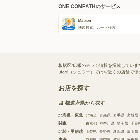
ONE COMPATHのサービス
Mapion
地図検索、ルート検索
板橋区/広報のチラシ情報を掲載していま
ufoo!（シュフー）ではお近くの店舗
お店を探す
都道府県から探す
北海道・東北
北海道
青森県
岩手県
宮城県
関東
東京都
神奈川県
埼玉県
千葉
北陸・甲信越
山梨県
長野県
新潟県
富山県
東海
愛知県
静岡県
岐阜県
三重県