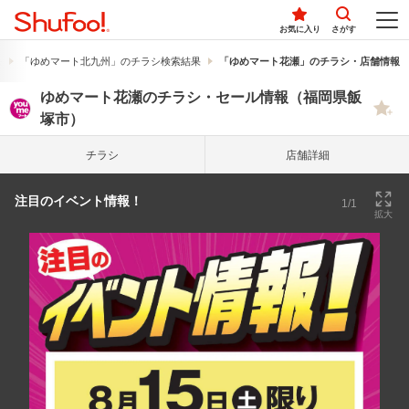
お気に入り
さがす
果
「ゆめマート北九州」のチラシ検索結果
「ゆめマート花瀬」のチラシ・店舗情報
ゆめマート花瀬のチラシ・セール情報（福岡県飯
塚市）
チラシ
店舗詳細
注目のイベント情報！
1/1
拡大