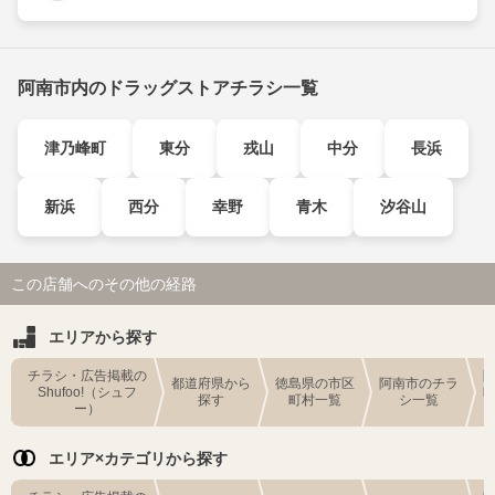
阿南市内のドラッグストアチラシ一覧
津乃峰町
東分
戎山
中分
長浜
新浜
西分
幸野
青木
汐谷山
この店舗へのその他の経路
エリアから探す
チラシ・広告掲載の
都道府県から
徳島県の市区
阿南市のチラ
Shufoo!（シュフ
探す
町村一覧
シ一覧
ー）
エリア×カテゴリから探す