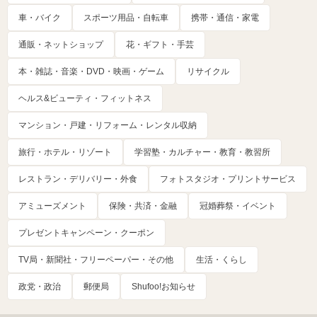
車・バイク
スポーツ用品・自転車
携帯・通信・家電
通販・ネットショップ
花・ギフト・手芸
本・雑誌・音楽・DVD・映画・ゲーム
リサイクル
ヘルス&ビューティ・フィットネス
マンション・戸建・リフォーム・レンタル収納
旅行・ホテル・リゾート
学習塾・カルチャー・教育・教習所
レストラン・デリバリー・外食
フォトスタジオ・プリントサービス
アミューズメント
保険・共済・金融
冠婚葬祭・イベント
プレゼントキャンペーン・クーポン
TV局・新聞社・フリーペーパー・その他
生活・くらし
政党・政治
郵便局
Shufoo!お知らせ