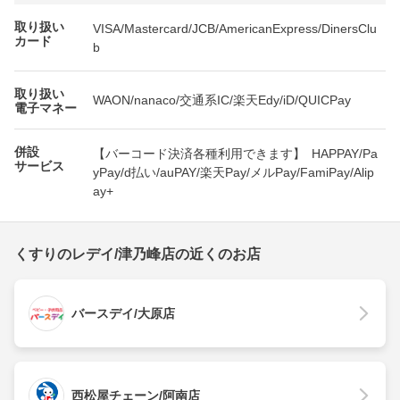
取り扱い
VISA/Mastercard/JCB/AmericanExpress/DinersClu
カード
b
取り扱い
WAON/nanaco/交通系IC/楽天Edy/iD/QUICPay
電子マネー
併設
【バーコード決済各種利用できます】 HAPPAY/Pa
サービス
yPay/d払い/auPAY/楽天Pay/メルPay/FamiPay/Alip
ay+
くすりのレデイ/津乃峰店の近くのお店
バースデイ/大原店
西松屋チェーン/阿南店