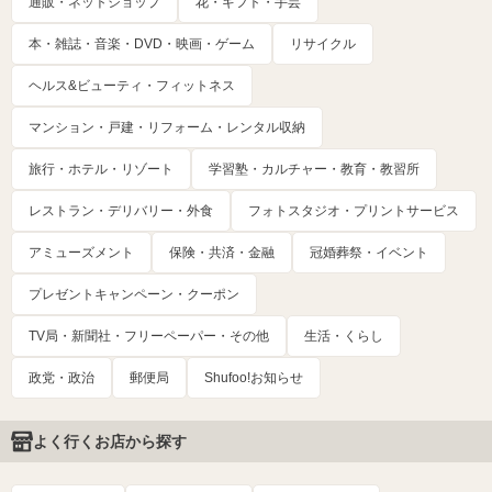
通販・ネットショップ
花・ギフト・手芸
本・雑誌・音楽・DVD・映画・ゲーム
リサイクル
ヘルス&ビューティ・フィットネス
マンション・戸建・リフォーム・レンタル収納
旅行・ホテル・リゾート
学習塾・カルチャー・教育・教習所
レストラン・デリバリー・外食
フォトスタジオ・プリントサービス
アミューズメント
保険・共済・金融
冠婚葬祭・イベント
プレゼントキャンペーン・クーポン
TV局・新聞社・フリーペーパー・その他
生活・くらし
政党・政治
郵便局
Shufoo!お知らせ
よく行くお店から探す