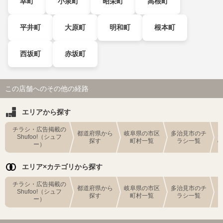
幸町
小泉町
昭栄町
高根町
平井町
大原町
明和町
根本町
西坂町
赤坂町
この店舗へのその他の経路
エリアから探す
チラシ・広告掲載の
都道府県から
岐阜県の市区
多治見市のチ
Shufoo!（シュフ
探す
町村一覧
ラシ一覧
ー）
エリア×カテゴリから探す
チラシ・広告掲載の
都道府県から
岐阜県の市区
多治見市のチ
Shufoo!（シュフ
探す
町村一覧
ラシ一覧
ー）