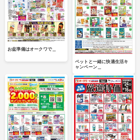
お盆準備はオークワで＿
ペットと一緒に快適生活キ
ャンペーン＿