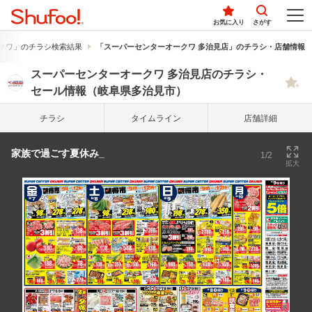
お気に入り
さがす
クワ」のチラシ検索結果
「スーパーセンターオークワ 多治見店」のチラシ・店舗情報
スーパーセンターオークワ 多治見店のチラシ・
セール情報（岐阜県多治見市）
チラシ
タイム
ライン
店舗詳細
家族で過ごす夏休み_
1/2
拡大