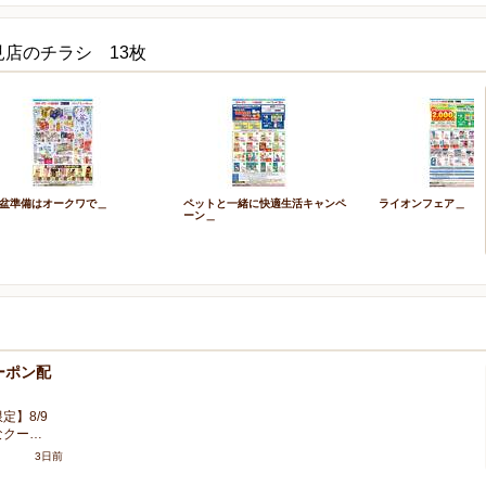
見店のチラシ 13枚
盆準備はオークワで＿
ペットと一緒に快適生活キャンペ
ライオンフェア＿
ーン＿
ーポン配
定】8/9
なクー…
3日前