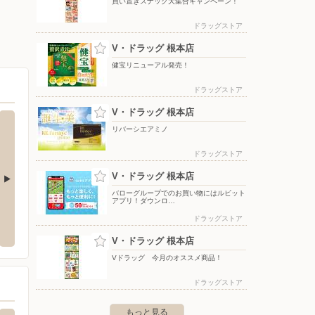
買い置きスナック大集合キャンペーン！
ドラッグストア
V・ドラッグ 根本店
健宝リニューアル発売！
ドラッグストア
V・ドラッグ 根本店
リバーシエアミノ
ドラッグストア
V・ドラッグ 根本店
バローグループでのお買い物にはルビット
アプリ！ダウンロ…
店
エディオン/多治見インター店
ブルッ
ドラッグストア
井市六軒屋町字東丘25-2 アクロ
〒507-0051 岐阜県多治見市西坂町5-31-1
〒000-00
V・ドラッグ 根本店
Vドラッグ 今月のオススメ商品！
ドラッグストア
もっと見る