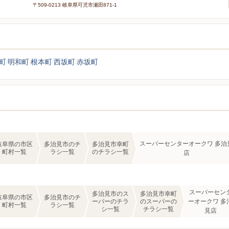
〒509-0213 岐阜県可児市瀬田871-1
町
明和町
根本町
西坂町
赤坂町
スーパーセンターオークワ 多治
岐阜県の市区
多治見市のチ
多治見市幸町
町村一覧
ラシ一覧
のチラシ一覧
店
スーパーセン
多治見市のス
多治見市幸町
岐阜県の市区
多治見市のチ
ーパーのチラ
のスーパーの
ーオークワ 多
町村一覧
ラシ一覧
シ一覧
チラシ一覧
見店