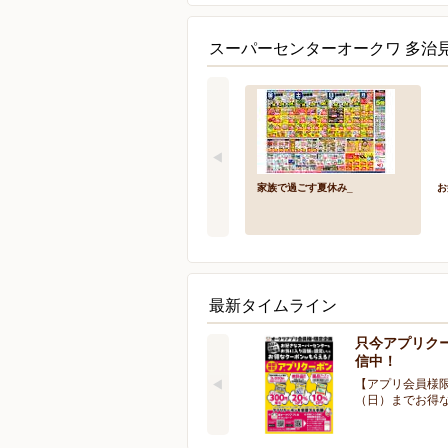
スーパーセンターオークワ 多治
家族で過ごす夏休み_
お
最新タイムライン
只今アプリク
信中！
【アプリ会員様限
（日）までお得