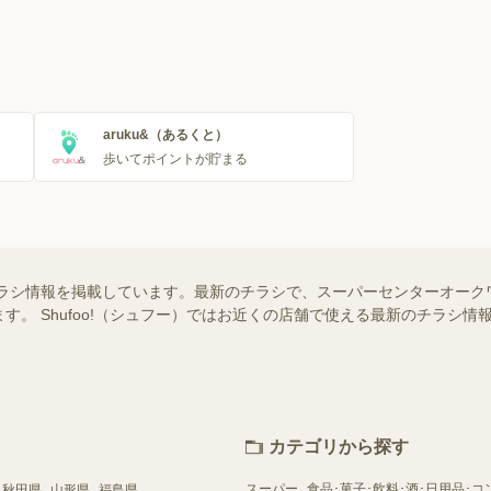
aruku&（あるくと）
歩いてポイントが貯まる
ラシ情報を掲載しています。最新のチラシで、スーパーセンターオーク
す。 Shufoo!（シュフー）ではお近くの店舗で使える最新のチラシ
カテゴリから探す
スーパー
食品･菓子･飲料･酒･日用品･コ
秋田県
山形県
福島県