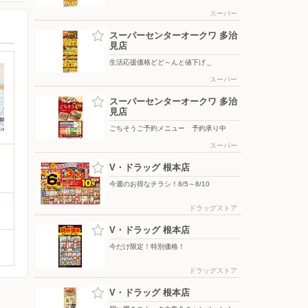
スーパー
スーパーセンターオークワ 多治
見店
生活応援価格どど～んと値下げ＿
スーパー
スーパーセンターオークワ 多治
見店
ごちそうご予約メニュー 予約承り中
スーパー
V・ドラッグ 根本店
今週のお得なチラシ！8/5～8/10
ドラッグストア
V・ドラッグ 根本店
今だけ限定！特別価格！
ドラッグストア
V・ドラッグ 根本店