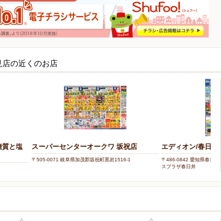
見店の近くのお店
糖質と塩
スーパーセンターオークワ 坂祝店
エディオン/春日井
〒505-0071 岐阜県加茂郡坂祝町黒岩1516-1
〒486-0842 愛知県春日
スプラザ春日井