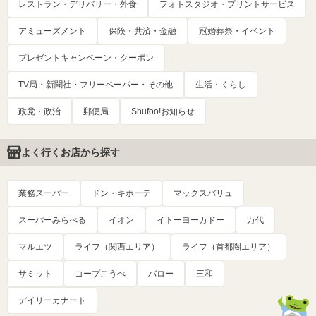
レストラン・デリバリー・外食
フォトスタジオ・プリントサービス
アミューズメント
保険・共済・金融
冠婚葬祭・イベント
プレゼントキャンペーン・クーポン
TV局・新聞社・フリーペーパー・その他
生活・くらし
政党・政治
郵便局
Shufoo!お知らせ
よく行くお店から探す
業務スーパー
ドン・キホーテ
マックスバリュ
スーパーみらべる
イオン
イトーヨーカドー
万代
マルエツ
ライフ（関西エリア）
ライフ（首都圏エリア）
サミット
コープこうべ
バロー
三和
デイリーカナート