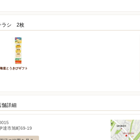
チラシ 2枚
海道とうきびギフト
店舗詳細
0015
達市旭町69-19