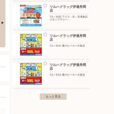
ツルハドラッグ伊達舟岡
店
7/1～9/30 アイス・氷・冷凍食品
スタンプラリー…
達舟岡店
セイコーマート/長和店
セイコ
ツルハドラッグ伊達舟岡
店
舟岡町351-1
〒052-0035 北海道伊達市長和町459-99
〒052-
7/1～8/31 夏のヒーロー大集合
ツルハドラッグ伊達舟岡
店
7/1～9/14 夏のヒーロー大集合
もっと見る