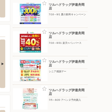
達末永店
ケーズデンキ/伊達インター店
オート
ツルハドラッグ伊達舟岡
店
末永町243-2
〒052-0012 北海道伊達市松ヶ枝町9-98
〒059-0
7/16～9/1 夏の飲料キャンペーン
ツルハドラッグ伊達舟岡
店
7/16～8/31 楽天×パンパース
ツルハドラッグ伊達舟岡
店
シニア感謝デー
うげつ店
セイコーマート/マルタたなか店
セイコ
39-1
〒052-0032 伊達市山下町118-37※マルタたなかの移転
〒052-0
店
ツルハドラッグ伊達舟岡
店
7/5～8/20 アベンヌ予約購入