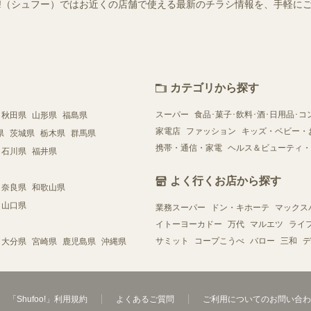
foo!（シュフー）ではお近くの店舗で使える最新のチラシ情報を、手軽
カテゴリから探す
スーパー
食品･菓子･飲料･酒･日用品･コ
秋田県
山形県
福島県
家電店
ファッション
キッズ・ベビー・
県
茨城県
栃木県
群馬県
携帯・通信・家電
ヘルス＆ビューティ・
石川県
福井県
よく行くお店から探す
奈良県
和歌山県
山口県
業務スーパー
ドン・キホーテ
マックス
イトーヨーカドー
万代
マルエツ
ライ
サミット
コープこうべ
バロー
三和
デ
大分県
宮崎県
鹿児島県
沖縄県
「Shufoo!」利用規約
よくあるご質問
ご利用についてのお問い合わ