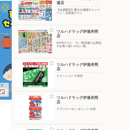
達店
【会員限定】夏の大感謝キャンペ
ーン！北海道チラシ
ツルハドラッグ伊達舟岡
店
8/5号チラシ「※一部店舗では商品
のお取り扱いのない場…
ツルハドラッグ伊達舟岡
店
グリーンコーラ発売
イズ
ツルハドラッグ伊達舟岡
店
アプリクーポン ポイント15倍