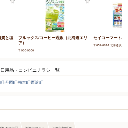
糖質と塩
ブルックス/コーヒー通販（北海道エリ
セイコーマート/伊
ア）
〒052-0014 北海道伊達市
〒000-0000
・日用品・コンビニチラシ一覧
大町
舟岡町
梅本町
西浜町