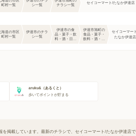
北海道の市区
伊達市のチラ
伊達市旭町の
セイコーマート/たなか伊達店
町村一覧
シ一覧
チラシ一覧
伊達市の食
伊達市旭町の
セイコーマート
北海道の市区
伊達市のチラ
品・菓子・飲
食品・菓子・
町村一覧
シ一覧
たなか伊達店
料・酒・日用
飲料・酒・日
品・コンビニ
用品・コンビ
のチラシ一覧
ニのチラシ一
覧
aruku&（あるくと）
歩いてポイントが貯まる
報を掲載しています。最新のチラシで、セイコーマート/たなか伊達店