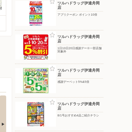
ツルハドラッグ伊達舟岡
店
アプリクーポン ポイント10倍
ツルハドラッグ伊達舟岡
店
1日10日20日感謝デー※一部店舗
対象外
ツルハドラッグ伊達舟岡
店
感謝デーペット5%&5倍
ツルハドラッグ伊達舟岡
店
8/1号おすすめ4品ご紹介チラシ