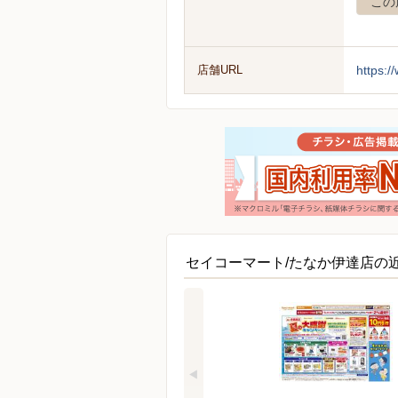
この
店舗URL
https:/
セイコーマート/たなか伊達店の