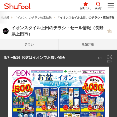
お気に入り
さがす
検索結果
「イオン」のチラシ検索結果
「イオンスタイル上田」のチラシ・店舗情報
イオンスタイル上田のチラシ・セール情報（長野
県上田市）
チラシ
店舗詳細
8/7〜8/16 お盆はイオンでお買い物★
1/1
拡大