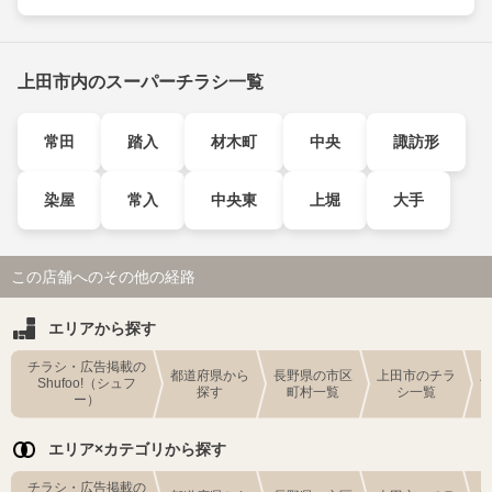
上田市内のスーパーチラシ一覧
常田
踏入
材木町
中央
諏訪形
染屋
常入
中央東
上堀
大手
この店舗へのその他の経路
エリアから探す
チラシ・広告掲載の
都道府県から
長野県の市区
上田市のチラ
Shufoo!（シュフ
探す
町村一覧
シ一覧
ー）
エリア×カテゴリから探す
チラシ・広告掲載の