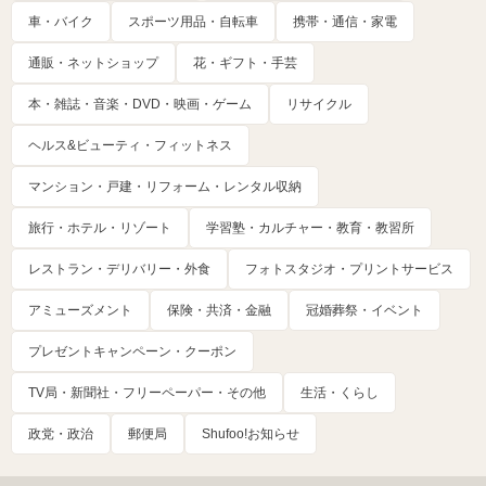
車・バイク
スポーツ用品・自転車
携帯・通信・家電
通販・ネットショップ
花・ギフト・手芸
本・雑誌・音楽・DVD・映画・ゲーム
リサイクル
ヘルス&ビューティ・フィットネス
マンション・戸建・リフォーム・レンタル収納
旅行・ホテル・リゾート
学習塾・カルチャー・教育・教習所
レストラン・デリバリー・外食
フォトスタジオ・プリントサービス
アミューズメント
保険・共済・金融
冠婚葬祭・イベント
プレゼントキャンペーン・クーポン
TV局・新聞社・フリーペーパー・その他
生活・くらし
政党・政治
郵便局
Shufoo!お知らせ