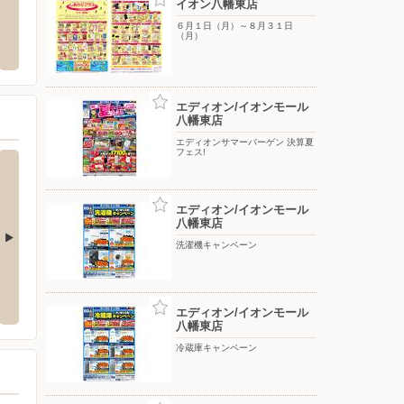
イオン八幡東店
オンタウン黒崎店
福岡県民共済の出張無料相談会（ロピア
エディ
６月１日（月）～８月３１日
八幡東ナフコ店）
（月）
九州市八幡西区西曲里町３－１ イ
〒750-
階
〒805-0071 福岡県北九州市八幡東区東田1-2-20 ホーム
プラザナフコ八幡東 本館1階
エディオン/イオンモール
八幡東店
エディオンサマーバーゲン 決算夏
フェス!
エディオン/イオンモール
八幡東店
洗濯機キャンペーン
イオン直方店
イオン
1-1-1
〒822-0008 直方市湯ノ浦2-1-1
〒811-
エディオン/イオンモール
八幡東店
冷蔵庫キャンペーン