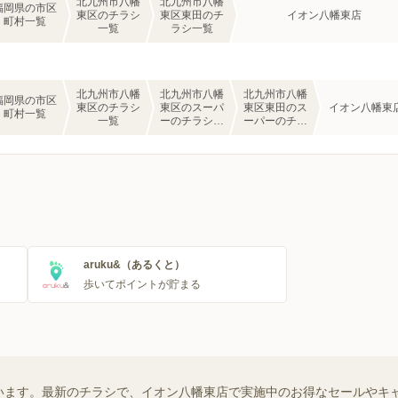
北九州市八幡
北九州市八幡
福岡県の市区
東区のチラシ
東区東田のチ
イオン八幡東店
町村一覧
一覧
ラシ一覧
北九州市八幡
北九州市八幡
北九州市八幡
福岡県の市区
東区のチラシ
東区のスーパ
東区東田のス
イオン八幡東
町村一覧
一覧
ーのチラシ一
ーパーのチラ
覧
シ一覧
aruku&（あるくと）
歩いてポイントが貯まる
います。最新のチラシで、イオン八幡東店で実施中のお得なセールやキ