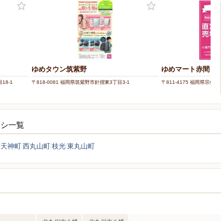
ゆめタウン筑紫野
ゆめマート赤間
18-1
〒818-0081 福岡県筑紫野市針摺東3丁目3-1
〒811-4175 福岡県宗像市
ラシ一覧
天神町
西丸山町
枝光
東丸山町