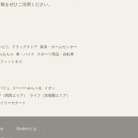
情報をぜひご活用ください。
ンビニ
ドラッグストア
家具・ホームセンター
おもちゃ
車・バイク
スポーツ用品・自転車
フィットネス
バリュ
スーパーみらべる
イオン
フ（関西エリア）
ライフ（首都圏エリア）
イリーカナート
せ
Shufoo!とは