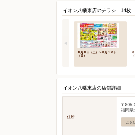
イオン八幡東店のチラシ 14枚
８月８日（土）〜８月１６日
８
（日）
（
イオン八幡東店の店舗詳細
〒805-
福岡県北
住所
この