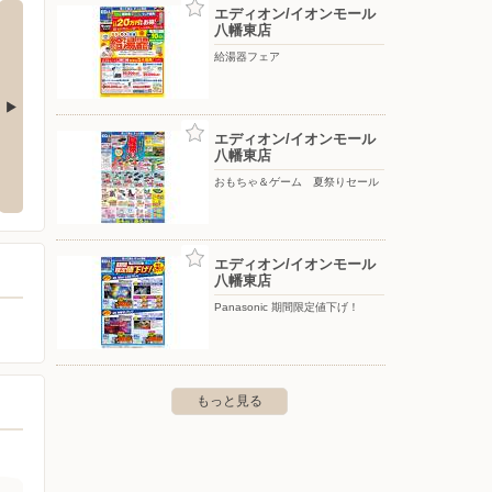
エディオン/イオンモール
八幡東店
給湯器フェア
エディオン/イオンモール
ゆめタウン大牟田
ゆめタ
八幡東店
おもちゃ＆ゲーム 夏祭りセール
田久2丁目1-1
〒836-0807 福岡県大牟田市旭町2丁目28-1
〒839-
エディオン/イオンモール
八幡東店
Panasonic 期間限定値下げ！
もっと見る