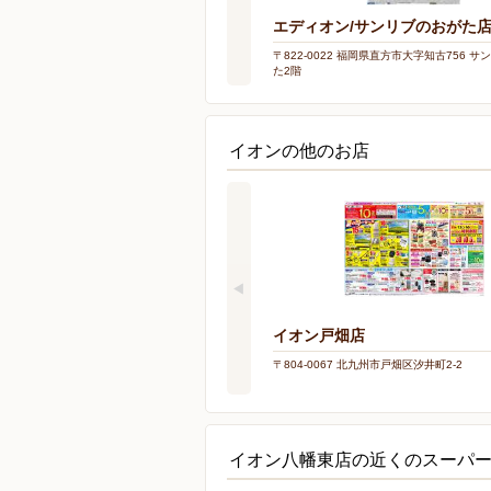
エディオン/サンリブのおがた
〒822-0022 福岡県直方市大字知古756 
た2階
イオンの他のお店
イオン戸畑店
〒804-0067 北九州市戸畑区汐井町2-2
イオン八幡東店の近くのスーパ