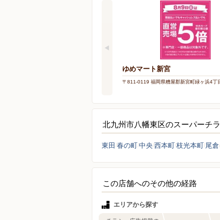
ゆめマート新宮
〒811-0119 福岡県糟屋郡新宮町緑ヶ浜4丁目
北九州市八幡東区のスーパーチ
東田
春の町
中央
西本町
枝光本町
尾倉
この店舗へのその他の経路
エリアから探す