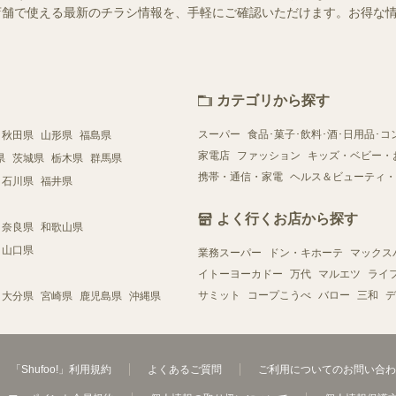
近くの店舗で使える最新のチラシ情報を、手軽にご確認いただけます。お得な
カテゴリから探す
スーパー
食品･菓子･飲料･酒･日用品･コ
秋田県
山形県
福島県
家電店
ファッション
キッズ・ベビー・
県
茨城県
栃木県
群馬県
携帯・通信・家電
ヘルス＆ビューティ・
石川県
福井県
よく行くお店から探す
奈良県
和歌山県
山口県
業務スーパー
ドン・キホーテ
マックス
イトーヨーカドー
万代
マルエツ
ライ
サミット
コープこうべ
バロー
三和
デ
大分県
宮崎県
鹿児島県
沖縄県
「Shufoo!」利用規約
よくあるご質問
ご利用についてのお問い合わ