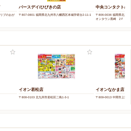
店
バースデイ/ひびきの店
中央コンタクト/イ
サンリブのおが
〒807-0801 福岡県北九州市八幡西区本城学研台2-11-1
〒806-0036 福岡県北
オンタウン黒崎 2Ｆ
イオン若松店
イオンなかま店
〒808-0103 北九州市若松区二島1-3-1
〒809-0013 中間市上蓮花寺
ー