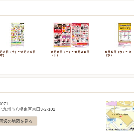
月８日（土）〜８月２０日
８月８日（土）〜８月３０日
８月５日（水）〜９
木）
（日）
（水）
0071
九州市八幡東区東田3-2-102
周辺の地図を見る