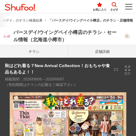
お気に入り
さがす
ースデイ」のチラシ検索結果
「バースデイ/ウイングベイ小樽店」のチラシ・店舗情報
バースデイ/ウイングベイ小樽店のチラシ・セー
ル情報（北海道小樽市）
チラシ
店舗詳細
秋はどれ着る？New Arrival Collection！おもちゃや食
1/1
品もあるよ！！
拡大
掲載期間：2026/08/06～2026/08/07
（有効期限はチラシの記載をご確認下さい）