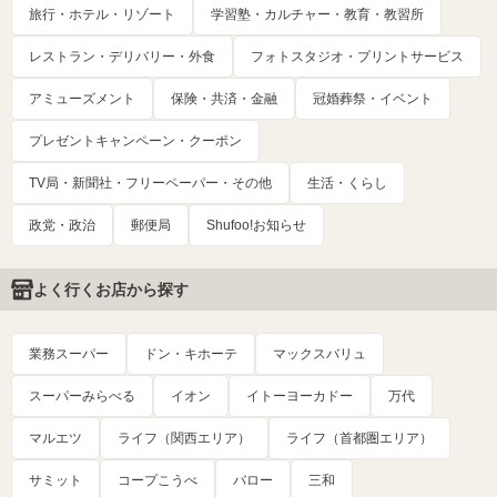
旅行・ホテル・リゾート
学習塾・カルチャー・教育・教習所
レストラン・デリバリー・外食
フォトスタジオ・プリントサービス
アミューズメント
保険・共済・金融
冠婚葬祭・イベント
プレゼントキャンペーン・クーポン
TV局・新聞社・フリーペーパー・その他
生活・くらし
政党・政治
郵便局
Shufoo!お知らせ
よく行くお店から探す
業務スーパー
ドン・キホーテ
マックスバリュ
スーパーみらべる
イオン
イトーヨーカドー
万代
マルエツ
ライフ（関西エリア）
ライフ（首都圏エリア）
サミット
コープこうべ
バロー
三和