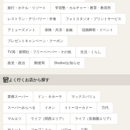
旅行・ホテル・リゾート
学習塾・カルチャー・教育・教習所
レストラン・デリバリー・外食
フォトスタジオ・プリントサービス
アミューズメント
保険・共済・金融
冠婚葬祭・イベント
プレゼントキャンペーン・クーポン
TV局・新聞社・フリーペーパー・その他
生活・くらし
政党・政治
郵便局
Shufoo!お知らせ
よく行くお店から探す
業務スーパー
ドン・キホーテ
マックスバリュ
スーパーみらべる
イオン
イトーヨーカドー
万代
マルエツ
ライフ（関西エリア）
ライフ（首都圏エリア）
サミット
コープこうべ
バロー
三和