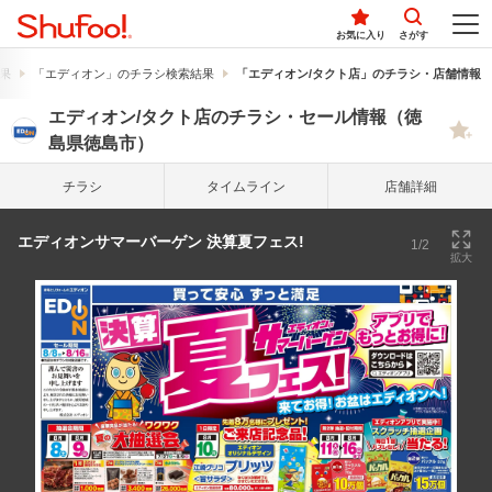
お気に入り
さがす
果
「エディオン」のチラシ検索結果
「エディオン/タクト店」のチラシ・店舗情報
エディオン/タクト店のチラシ・セール情報（徳
島県徳島市）
チラシ
タイム
ライン
店舗詳細
エディオンサマーバーゲン 決算夏フェス!
1/2
拡大