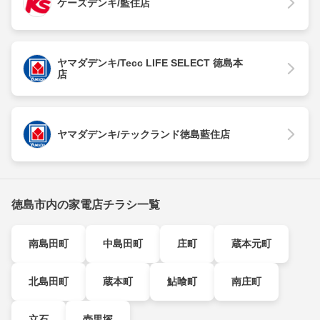
ケーズデンキ/藍住店
ヤマダデンキ/Tecc LIFE SELECT 徳島本
店
ヤマダデンキ/テックランド徳島藍住店
徳島市内の家電店チラシ一覧
南島田町
中島田町
庄町
蔵本元町
北島田町
蔵本町
鮎喰町
南庄町
立石
壱里塚