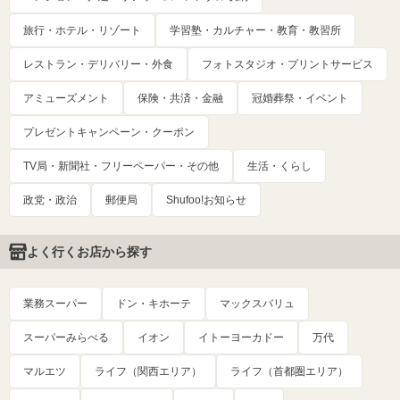
旅行・ホテル・リゾート
学習塾・カルチャー・教育・教習所
レストラン・デリバリー・外食
フォトスタジオ・プリントサービス
アミューズメント
保険・共済・金融
冠婚葬祭・イベント
プレゼントキャンペーン・クーポン
TV局・新聞社・フリーペーパー・その他
生活・くらし
政党・政治
郵便局
Shufoo!お知らせ
よく行くお店から探す
業務スーパー
ドン・キホーテ
マックスバリュ
スーパーみらべる
イオン
イトーヨーカドー
万代
マルエツ
ライフ（関西エリア）
ライフ（首都圏エリア）