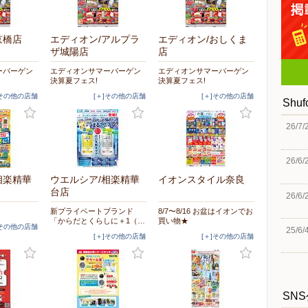
京橋店
エディオン/アルプラ
エディオン/おしくま
ザ城陽店
店
ーバーゲン
エディオンサマーバーゲン
エディオンサマーバーゲン
決算夏フェス!
決算夏フェス!
]その他の店舗
[＋]その他の店舗
[＋]その他の店舗
Shu
26/7/
26/6/
相楽精華
ウエルシア/相楽精華
イオンスタイル奈良
台店
26/6/
新プライベートブランド
8/7〜8/16 お盆はイオンでお
「からだとくらしに＋1（…
買い物★
]その他の店舗
25/6/
[＋]その他の店舗
[＋]その他の店舗
SN