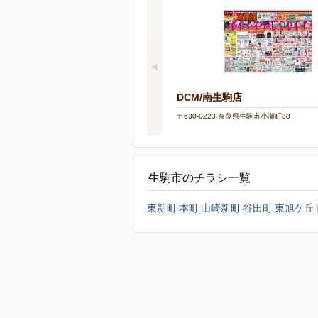
DCM/南生駒店
〒630-0223 奈良県生駒市小瀬町88
生駒市のチラシ一覧
東新町
本町
山崎新町
谷田町
東旭ケ丘