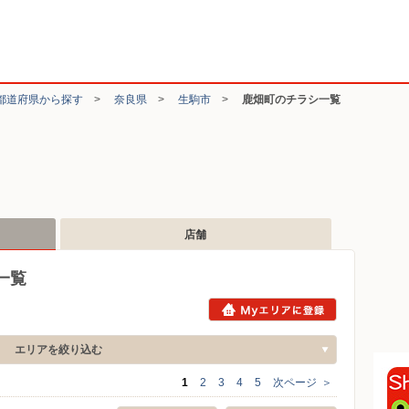
都道府県から探す
>
奈良県
>
生駒市
>
鹿畑町のチラシ一覧
店舗
一覧
エリアを絞り込む
1
2
3
4
5
次ページ
＞