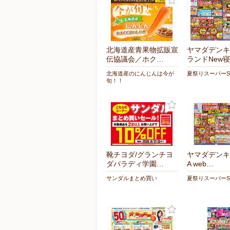
北海道産青果物拡販宣
ヤマダデンキ
伝協議会／ホク…
ランドNew
北海道産のにんじんは今が
夏祭りスーパーS
旬！！
靴チヨダ/グランチヨ
ヤマダデンキ/
ダパラディ学園…
A web…
サンダルまとめ買い
夏祭りスーパーS