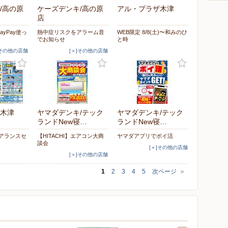
/高の原
ケーズデンキ/高の原
アル・プラザ木津
店
yPay使っ
熱中症リスクをアラーム音
WEB限定 8/8(土)〜和みのひ
でお知らせ
と時
]その他の店舗
[＋]その他の店舗
木津
ヤマダデンキ/テック
ヤマダデンキ/テック
ランドNew寝…
ランドNew寝…
リアランスセ
【HITACHI】エアコン大商
ヤマダアプリでポイ活
談会
[＋]その他の店舗
[＋]その他の店舗
1
2
3
4
5
次ページ
＞