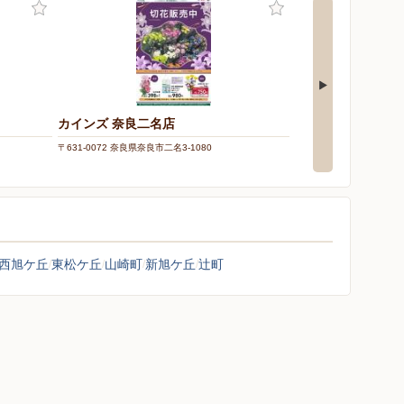
カインズ 奈良二名店
靴チヨダ/グラン
〒631-0072 奈良県奈良市二名3-1080
〒631-0036 奈良県奈良
2F
西旭ケ丘
東松ケ丘
山崎町
新旭ケ丘
辻町