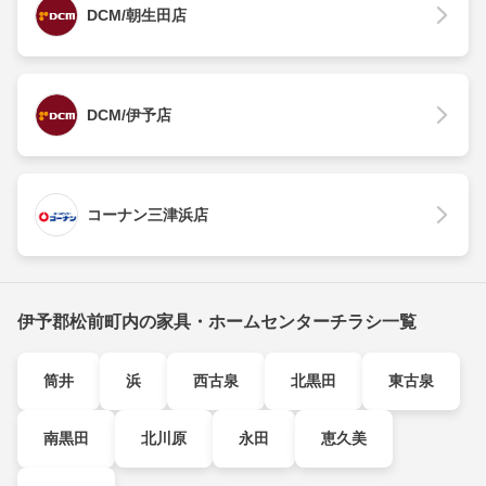
DCM/朝生田店
DCM/伊予店
コーナン三津浜店
伊予郡松前町内の家具・ホームセンターチラシ一覧
筒井
浜
西古泉
北黒田
東古泉
南黒田
北川原
永田
恵久美