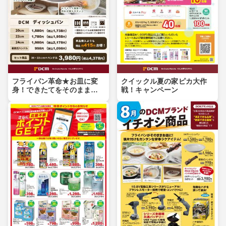
フライパン革命★お皿に変
クイックル夏の家ピカ大作
身！できたてをそのまま食
戦！キャンペーン
卓へ