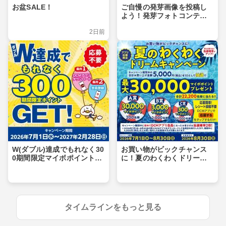
お盆SALE！
ご自慢の発芽画像を投稿し
よう！発芽フォトコンテス
ト
2日前
W(ダブル)達成でもれなく30
お買い物がビックチャンス
0期間限定マイボポイントG
に！夏のわくわくドリーム
ET！
キャンペーン
タイムラインをもっと見る