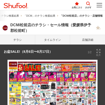
お気に入り
さがす
のチラシ検索結果
「DCM」のチラシ検索結果
「DCM/松前店」のチラシ・店舗情報
DCM/松前店のチラシ・セール情報（愛媛県伊予
郡松前町）
チラシ
タイム
ライン
店舗詳細
お盆SALE!（8月6日〜8月17日）
1/2
拡大