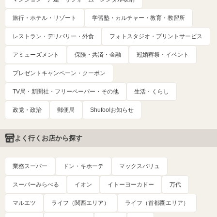
旅行・ホテル・リゾート
学習塾・カルチャー・教育・教習所
レストラン・デリバリー・外食
フォトスタジオ・プリントサービス
アミューズメント
保険・共済・金融
冠婚葬祭・イベント
プレゼントキャンペーン・クーポン
TV局・新聞社・フリーペーパー・その他
生活・くらし
政党・政治
郵便局
Shufoo!お知らせ
よく行くお店から探す
業務スーパー
ドン・キホーテ
マックスバリュ
スーパーみらべる
イオン
イトーヨーカドー
万代
マルエツ
ライフ（関西エリア）
ライフ（首都圏エリア）