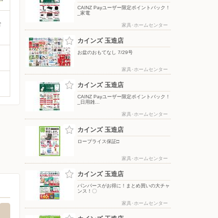
CAINZ Payユーザー限定ポイントバック！
_家電
合
家具･ホームセンター
カインズ 玉造店
お盆のおもてなし 7/29号
家具･ホームセンター
カインズ 玉造店
CAINZ Payユーザー限定ポイントバック！
_日用雑…
家具･ホームセンター
カインズ 玉造店
ロープライス保証□
家具･ホームセンター
カインズ 玉造店
パンパースがお得に！まとめ買いの大チャ
ンス！〇
家具･ホームセンター