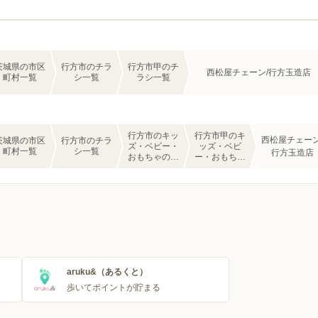
茨城県の市区
行方市のチラ
行方市甲のチ
西松屋チェーン/行方玉造店
町村一覧
シ一覧
ラシ一覧
行方市のキッ
行方市甲のキ
西松屋チェーン
茨城県の市区
行方市のチラ
ズ・ベビー・
ッズ・ベビ
町村一覧
シ一覧
行方玉造店
おもちゃのチ
ー・おもちゃ
ラシ一覧
のチラシ一覧
aruku&（あるくと）
歩いてポイントが貯まる