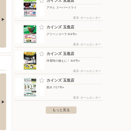
カインズ 玉造店
アサヒ スーパードライ
家具･ホームセンター
カインズ 玉造店
式会社 小川店
ベイシアスーパーマーケット/石岡東光台
ブルッ
グリーンコーラ 8/4号○
店
美玉市田木谷１－１
〒000-00
家具･ホームセンター
〒315-0033 茨城県石岡市東光台4-12-34
カインズ 玉造店
停電時の備えに！ 8/4号○
家具･ホームセンター
カインズ 玉造店
散水 7/17号○
家具･ホームセンター
もっと見る
浦小松店
西松屋チェーン/ピアシティ荒川本郷店
西松屋
-27
〒300-1152 稲敷郡阿見町本郷3-1-1ピアシティ荒川本郷
〒287-0
内