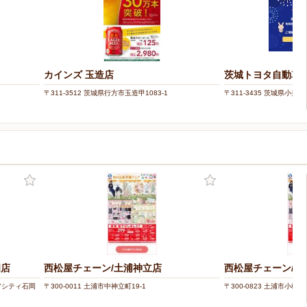
カインズ 玉造店
茨城トヨタ自動車株
〒311-3512 茨城県行方市玉造甲1083-1
〒311-3435 茨城県小
岡店
西松屋チェーン/土浦神立店
西松屋チェーン/土
ピアシティ石岡
〒300-0011 土浦市中神立町19-1
〒300-0823 土浦市小松1-4