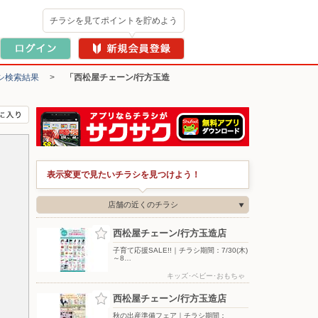
チラシを見てポイントを貯めよう
シ検索結果
>
「西松屋チェーン/行方玉造
表示変更で見たいチラシを見つけよう！
店舗の近くのチラシ
西松屋チェーン/行方玉造店
子育て応援SALE!!｜チラシ期間：7/30(木)
～8…
キッズ･ベビー･おもちゃ
西松屋チェーン/行方玉造店
秋の出産準備フェア｜チラシ期間：