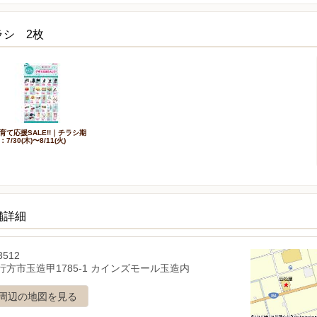
ラシ 2枚
育て応援SALE!!｜チラシ期
：7/30(木)〜8/11(火)
舗詳細
3512
行方市玉造甲1785-1 カインズモール玉造内
周辺の地図を見る