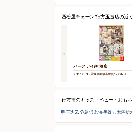
西松屋チェーン/行方玉造店の近
バースデイ/神栖店
〒314-0135 茨城県神栖市堀割1-600-31
行方市のキッズ・ベビー・おも
甲
玉造
乙
谷島
浜
若海
手賀
八木蒔
捻