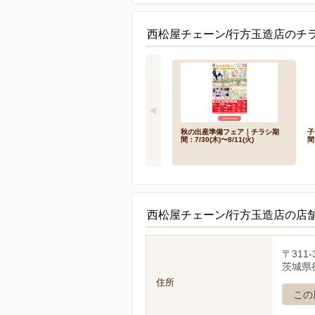
西松屋チェーン/行方玉造店のチ
秋の出産準備フェア｜チラシ期
子
間：7/30(木)〜8/11(火)
間
西松屋チェーン/行方玉造店の店
〒311-
茨城県
住所
この