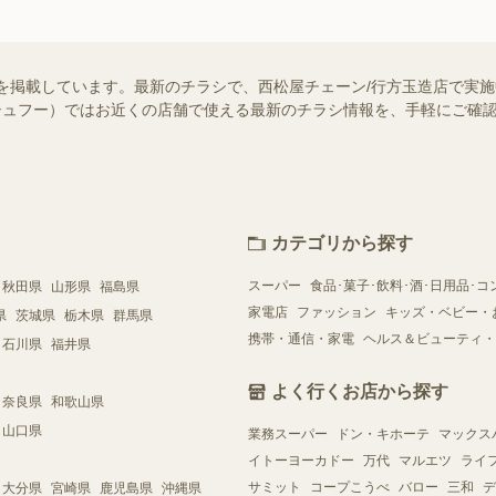
を掲載しています。最新のチラシで、西松屋チェーン/行方玉造店で実
o!（シュフー）ではお近くの店舗で使える最新のチラシ情報を、手軽にご
カテゴリから探す
スーパー
食品･菓子･飲料･酒･日用品･コ
秋田県
山形県
福島県
家電店
ファッション
キッズ・ベビー・
県
茨城県
栃木県
群馬県
携帯・通信・家電
ヘルス＆ビューティ・
石川県
福井県
よく行くお店から探す
奈良県
和歌山県
山口県
業務スーパー
ドン・キホーテ
マックス
イトーヨーカドー
万代
マルエツ
ライ
サミット
コープこうべ
バロー
三和
デ
大分県
宮崎県
鹿児島県
沖縄県