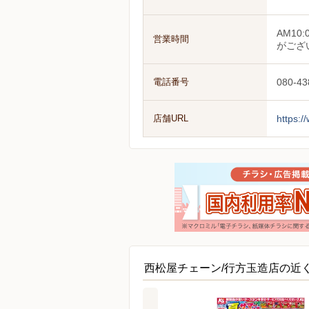
AM1
営業時間
がござ
電話番号
080-43
店舗URL
https:
西松屋チェーン/行方玉造店の近