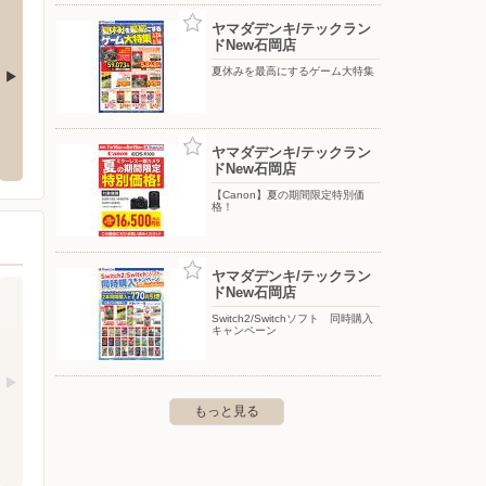
ヤマダデンキ/テックラン
ドNew石岡店
夏休みを最高にするゲーム大特集
ックランドひたちなか店
ヤマダデンキ/テックランド New龍ヶ崎
ヤマダ
店
ヤマダデンキ/テックラン
大字稲田1424-1
〒321-
ドNew石岡店
〒301-0044 龍ケ崎市小柴5丁目1番2サプラモール2F
【Canon】夏の期間限定特別価
格！
ヤマダデンキ/テックラン
ドNew石岡店
Switch2/Switchソフト 同時購入
キャンペーン
もっと見る