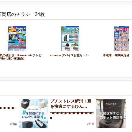
石岡店のチラシ 24枚
気の値引き！Panasonicテレビ
amazon デバイスお盆セール
冷蔵庫 期間限定値
Mini LED 4K液晶】
！
プチストレス解消！夏
A
を快適にするひん…
が
■□■□■□■□
□■□■□■□■□■□■□■□■□■□■□
□■
■…
■
1日前
2日前