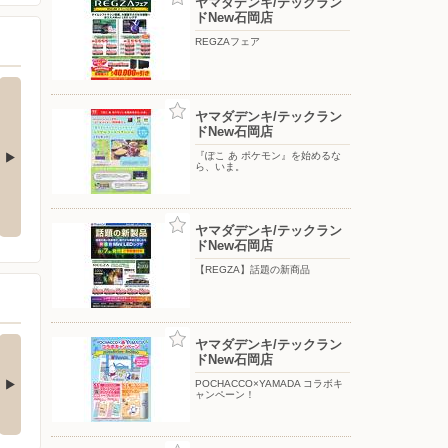
ヤマダデンキ/テックラン
ドNew石岡店
REGZAフェア
ヤマダデンキ/テックラン
ドNew石岡店
『ぽこ あ ポケモン』を始めるな
ら、いま。
引き
『ぽこ あ ポケモン』を始めるな
POCHACCO×YAMADA コラボキ
ら、いま。
ャンペーン！
ヤマダデンキ/テックラン
ドNew石岡店
【REGZA】話題の新商品
nkerの最新！水拭き
【エアコン・冷蔵庫・
ヤマダデンキ/テックラン
ドNew石岡店
すごいロボット…
洗濯機】衝撃特価…
□■□■□■□■□■□■□■□■□■□
□■□■□■□■□■□■□■□■□■□■□
POCHACCO×YAMADA コラボキ
ャンペーン！
…
■…
3日前
5日前