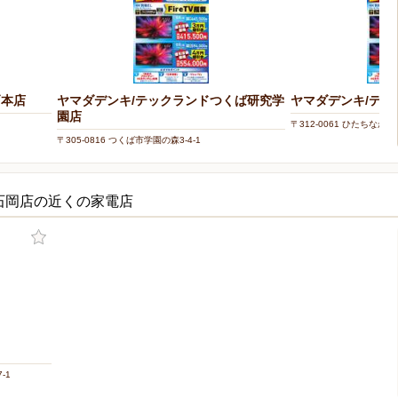
戸本店
ヤマダデンキ/テックランドつくば研究学
ヤマダデンキ/テ
園店
〒312-0061 ひたちなか市
〒305-0816 つくば市学園の森3-4-1
w石岡店の近くの家電店
-1