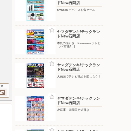
ドNew石岡店
amazon デバイスお盆セール
ヤマダデンキ/テックラン
ドNew石岡店
本気の値引き！Panasonicテレビ
【4K有機EL】
ヤマダデンキ/テックラン
ドNew石岡店
大画面でテレビ番組を楽しもう！
イズ
ヤマダデンキ/テックラン
ドNew石岡店
冷蔵庫 期間限定値引き