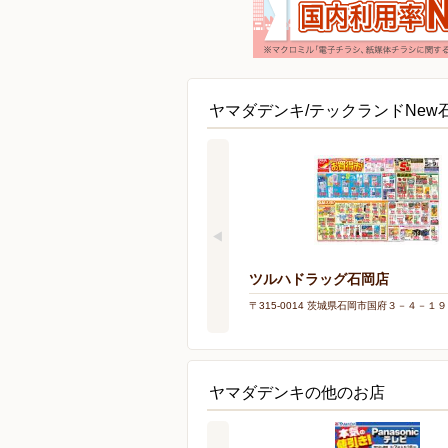
ヤマダデンキ/テックランドNew
ツルハドラッグ石岡店
〒315-0014 茨城県石岡市国府３－４－１９
ヤマダデンキの他のお店