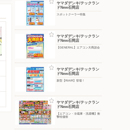
ヤマダデンキ/テックラン
ドNew石岡店
スポットクーラー特集
ヤマダデンキ/テックラン
ドNew石岡店
【GENERAL】エアコン大商談会
ヤマダデンキ/テックラン
ドNew石岡店
新型【RIAIR】登場！
ヤマダデンキ/テックラン
ドNew石岡店
【エアコン・冷蔵庫・洗濯機】衝
撃特価祭