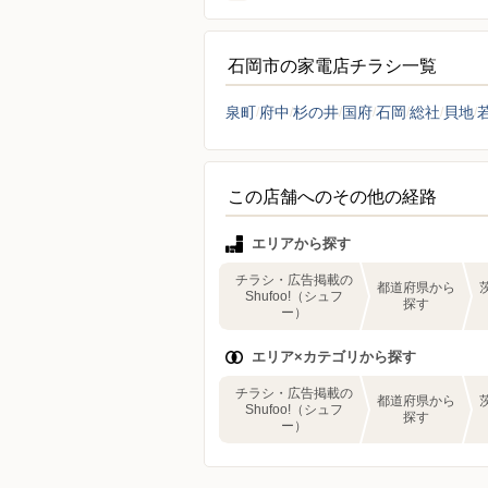
石岡市の家電店チラシ一覧
泉町
府中
杉の井
国府
石岡
総社
貝地
この店舗へのその他の経路
エリアから探す
チラシ・広告掲載の
都道府県から
Shufoo!（シュフ
探す
ー）
エリア×カテゴリから探す
チラシ・広告掲載の
都道府県から
Shufoo!（シュフ
探す
ー）