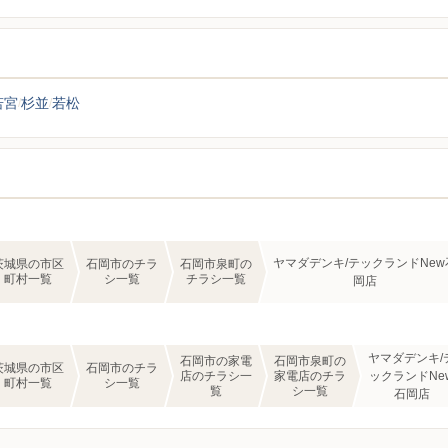
若宮
杉並
若松
ヤマダデンキ/テックランドNew
茨城県の市区
石岡市のチラ
石岡市泉町の
町村一覧
シ一覧
チラシ一覧
岡店
ヤマダデンキ/
石岡市の家電
石岡市泉町の
茨城県の市区
石岡市のチラ
店のチラシ一
家電店のチラ
ックランドNe
町村一覧
シ一覧
覧
シ一覧
石岡店