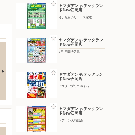
ヤマダデンキ/テックラン
ドNew石岡店
今、注目のリユース家電
ヤマダデンキ/テックラン
ドNew石岡店
8月 月間特選品
ヤマダデンキ/テックラン
ドNew石岡店
岡ばらき店
セイコーマート/南台店
オート
ヤマダアプリでポイ活
城3-6-3
〒315-0035 茨城県石岡市南台2-15-4
〒305-
ヤマダデンキ/テックラン
ドNew石岡店
エアコン大商談会