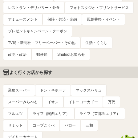
レストラン・デリバリー・外食
フォトスタジオ・プリントサービス
アミューズメント
保険・共済・金融
冠婚葬祭・イベント
プレゼントキャンペーン・クーポン
TV局・新聞社・フリーペーパー・その他
生活・くらし
政党・政治
郵便局
Shufoo!お知らせ
よく行くお店から探す
業務スーパー
ドン・キホーテ
マックスバリュ
スーパーみらべる
イオン
イトーヨーカドー
万代
マルエツ
ライフ（関西エリア）
ライフ（首都圏エリア）
サミット
コープこうべ
バロー
三和
デイリーカナート