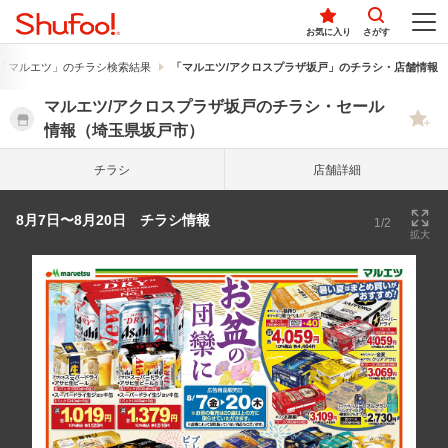
お気に入り
さがす
「マルエツ」のチラシ検索結果
「マルエツ/アクロスプラザ坂戸」のチラシ・店舗情報
マルエツ/アクロスプラザ坂戸のチラシ・セール
情報（埼玉県坂戸市）
チラシ
店舗詳細
8月7日〜8月20日 チラシ情報
1/2
拡大