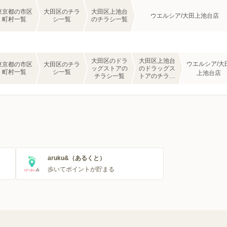
東京都の市区
大田区のチラ
大田区上池台
ウエルシア/大田上池台店
町村一覧
シ一覧
のチラシ一覧
大田区のドラ
大田区上池台
ウエルシア/大
東京都の市区
大田区のチラ
ッグストアの
のドラッグス
町村一覧
シ一覧
上池台店
チラシ一覧
トアのチラシ
一覧
aruku&（あるくと）
歩いてポイントが貯まる