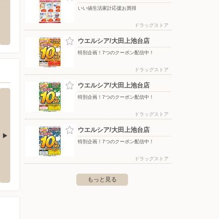
いい値生活家計応援お買得
 奥沢店
島忠/大田千鳥店 家具
サンド
ドラッグストア
奥沢4-27-17
〒146-0083 東京都大田区千鳥2-33-1
〒152-0
ウエルシア/大田上池台店
特別企画！7つのクーポン配信中！
ドラッグストア
ウエルシア/大田上池台店
特別企画！7つのクーポン配信中！
ドラッグストア
ウエルシア/大田上池台店
特別企画！7つのクーポン配信中！
駅前店
ウエルシア/自由が丘薬局
ウエル
ドラッグストア
30-12久が原ビル 1階
〒152-0035 目黒区自由が丘2-9-5大坪ビル
〒143-0
もっと見る