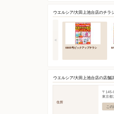
ウエルシア/大田上池台店のチラシ
0805号ピックアップチラシ
8
ウエルシア/大田上池台店の店舗
〒145-
東京都大
住所
この