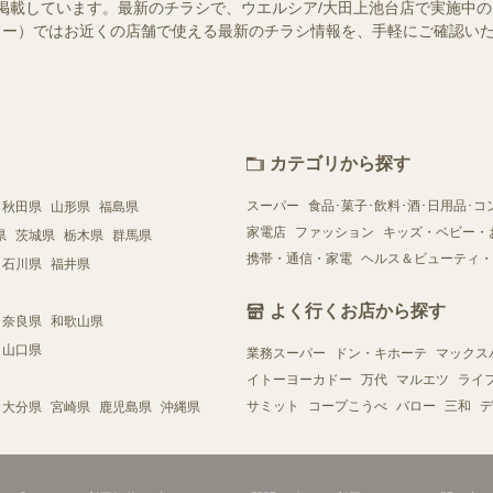
掲載しています。最新のチラシで、ウエルシア/大田上池台店で実施中
（シュフー）ではお近くの店舗で使える最新のチラシ情報を、手軽にご確認
カテゴリから探す
スーパー
食品･菓子･飲料･酒･日用品･コ
秋田県
山形県
福島県
家電店
ファッション
キッズ・ベビー・
県
茨城県
栃木県
群馬県
携帯・通信・家電
ヘルス＆ビューティ・
石川県
福井県
よく行くお店から探す
奈良県
和歌山県
山口県
業務スーパー
ドン・キホーテ
マックス
イトーヨーカドー
万代
マルエツ
ライ
サミット
コープこうべ
バロー
三和
デ
大分県
宮崎県
鹿児島県
沖縄県