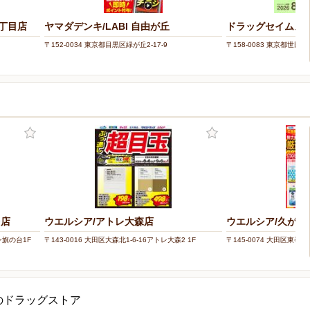
丁目店
ヤマダデンキ/LABI 自由が丘
ドラッグセイムス
〒152-0034 東京都目黒区緑が丘2-17-9
〒158-0083 東京都世田谷区
台店
ウエルシア/アトレ大森店
ウエルシア/久が原
ン旗の台1F
〒143-0016 大田区大森北1-6-16アトレ大森2 1F
〒145-0074 大田区東嶺町
のドラッグストア