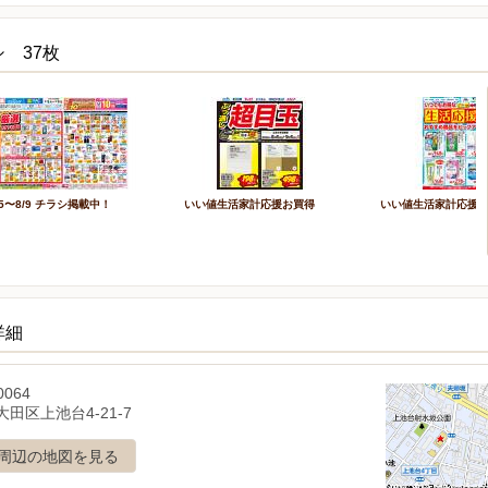
 37枚
/5〜8/9 チラシ掲載中！
いい値生活家計応援お買得
いい値生活家計応援
詳細
0064
田区上池台4-21-7
周辺の地図を見る