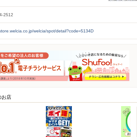
4-2512
/store.welcia.co.jp/welcia/spot/detail?code=5134D
のお店