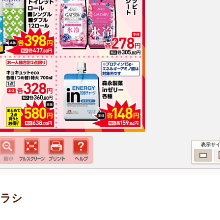
表示サ
チラシ