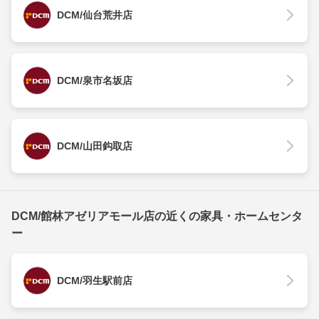
DCM/仙台荒井店
DCM/泉市名坂店
DCM/山田鈎取店
DCM/館林アゼリアモール店の近くの家具・ホームセンタ
ー
DCM/羽生駅前店