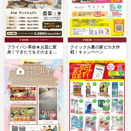
フライパン革命★お皿に変
クイックル夏の家ピカ大作
身！できたてをそのまま食
戦！キャンペーン
卓へ