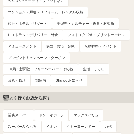
ヘルス&ビューティ・フィットネス
マンション・戸建・リフォーム・レンタル収納
旅行・ホテル・リゾート
学習塾・カルチャー・教育・教習所
レストラン・デリバリー・外食
フォトスタジオ・プリントサービス
アミューズメント
保険・共済・金融
冠婚葬祭・イベント
プレゼントキャンペーン・クーポン
TV局・新聞社・フリーペーパー・その他
生活・くらし
政党・政治
郵便局
Shufoo!お知らせ
よく行くお店から探す
業務スーパー
ドン・キホーテ
マックスバリュ
スーパーみらべる
イオン
イトーヨーカドー
万代