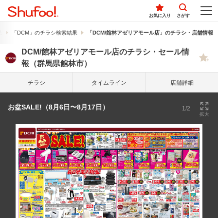
お気に入り
さがす
果
「DCM」のチラシ検索結果
「DCM/館林アゼリアモール店」のチラシ・店舗情報
DCM/館林アゼリアモール店のチラシ・セール情
報（群馬県館林市）
チラシ
タイム
ライン
店舗詳細
お盆SALE!（8月6日〜8月17日）
1/2
拡大