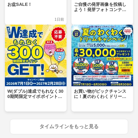
お盆SALE！
ご自慢の発芽画像を投稿し
よう！発芽フォトコンテス
ト
1日前
W(ダブル)達成でもれなく30
お買い物がビックチャンス
0期間限定マイボポイントG
に！夏のわくわくドリーム
ET！
キャンペーン
タイムラインをもっと見る