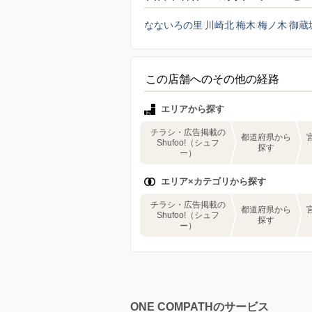
なないろの里
川崎北
梅木
梅ノ木
御蔵
この店舗へのその他の経路
エリアから探す
チラシ・広告掲載の
都道府県から
Shufoo!（シュフ
探す
ー）
エリア×カテゴリから探す
チラシ・広告掲載の
都道府県から
Shufoo!（シュフ
探す
ー）
ONE COMPATHのサービス