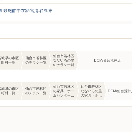
堀
鉄砲前
中在家
宮浦
谷風
東
仙台市若林区
宮城県の市区
仙台市若林区
なないろの里
DCM/仙台荒井店
町村一覧
のチラシ一覧
のチラシ一覧
仙台市若林区
仙台市若林区
宮城県の市区
仙台市若林区
の家具・ホー
なないろの里
DCM/仙台荒井
町村一覧
のチラシ一覧
ムセンターの
の家具・ホー
チラシ一覧
ムセンターの
チラシ一覧