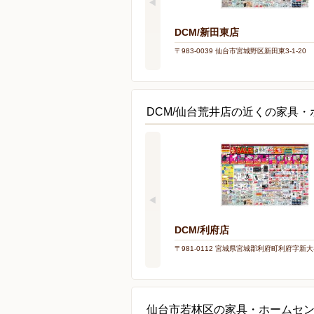
DCM/新田東店
〒983-0039 仙台市宮城野区新田東3-1-20
DCM/仙台荒井店の近くの家具
DCM/利府店
〒981-0112 宮城県宮城郡利府町利府字新大
仙台市若林区の家具・ホームセ