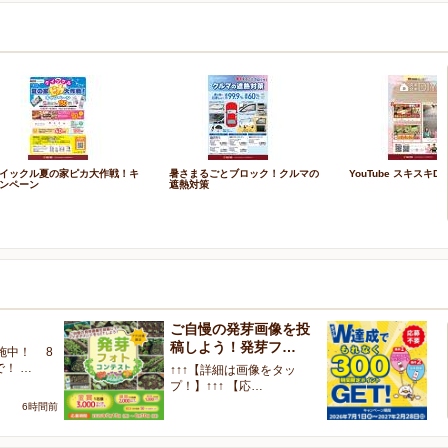
イックル夏の家ピカ大作戦！キ
暑さまるごとブロック！クルマの
YouTube スキスキDI
ンペーン
遮熱対策
ご自慢の発芽画像を投
W
稿しよう！発芽フ…
く
施中！ 8
で！ …
↑↑↑【詳細は画像をタッ
【
プ！】↑↑↑ 【応…
ャ
6時間前