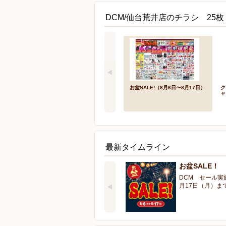
DCM/仙台荒井店のチラシ 25枚
お盆SALE!（8月6日〜8月17日）
ク
ャ
最新タイムライン
お盆SALE！
DCM セール実
月17日（月）ま