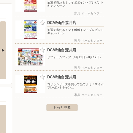
抽選で当たる！マイボポイントプレゼント
キャンペーン
家具･ホームセンター
DCM/仙台荒井店
抽選で当たる！マイボポイントプレゼント
キャンペーン
家具･ホームセンター
DCM/仙台荒井店
リフォームフェア（6月12日～8月17日）
DCM/利府店
ツルハ
家具･ホームセンター
市飯野坂南神5-1
〒981-0112 宮城県宮城郡利府町利府字新大谷地20-1
〒984-
５
DCM/仙台荒井店
ゴリラシリーズを買って当てよう！マイボ
プレゼントキャン…
家具･ホームセンター
もっと見る