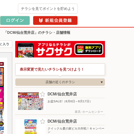
チラシを見てポイントを貯めよう
>
「DCM/仙台荒井店」のチラシ・店舗情報
表示変更で見たいチラシを見つけよう！
店舗の近くのチラシ
DCM/仙台荒井店
お盆SALE!（8月6日～8月17日）
家具･ホームセンター
DCM/仙台荒井店
クイックル夏の家ピカ大作戦！キャンペー
ン