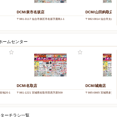
DCM/泉市名坂店
DCM/山田鈎取店
〒981-3117 仙台市泉区市名坂字鹿島1-1
〒982-0814 仙台市太白
・ホームセンター
DCM/名取店
DCM/城南店
谷地20-1
〒981-1221 宮城県名取市田高字原509
〒985-0865 宮城県多賀城市
ンターチラシ一覧