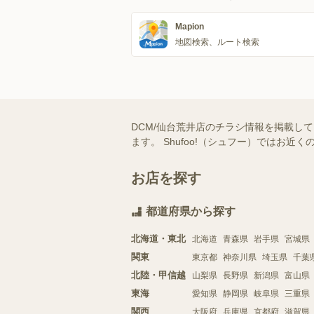
Mapion
地図検索、ルート検索
DCM/仙台荒井店のチラシ情報を掲載し
ます。 Shufoo!（シュフー）では
お店を探す
都道府県から探す
北海道・東北
北海道
青森県
岩手県
宮城県
関東
東京都
神奈川県
埼玉県
千葉
北陸・甲信越
山梨県
長野県
新潟県
富山県
東海
愛知県
静岡県
岐阜県
三重県
関西
大阪府
兵庫県
京都府
滋賀県