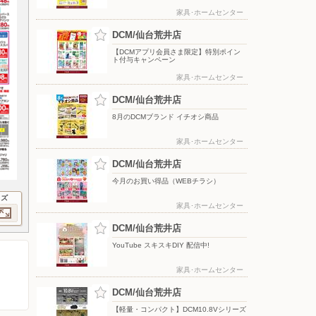
家具･ホームセンター
DCM/仙台荒井店
【DCMアプリ会員さま限定】特別ポイン
ト付与キャンペーン
家具･ホームセンター
DCM/仙台荒井店
8月のDCMブランド イチオシ商品
家具･ホームセンター
DCM/仙台荒井店
今月のお買い得品（WEBチラシ）
イズ
家具･ホームセンター
DCM/仙台荒井店
YouTube スキスキDIY 配信中!
家具･ホームセンター
DCM/仙台荒井店
【軽量・コンパクト】DCM10.8Vシリーズ