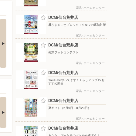
家具･ホームセンター
DCM/仙台荒井店
暑さまるごとブロック！クルマの遮熱対策
家具･ホームセンター
DCM/仙台荒井店
発芽フォトコンテスト
Y 配信中!
【DCMアプリ会員さま限定】特別
8月のDCMブランド イチオシ商品
ポイント付与キャンペーン
家具･ホームセンター
DCM/仙台荒井店
YouTubeやってます！くらしアップTVお
すすめ動画…
家具･ホームセンター
(ダブル)達成でもれな
お買い物がビックチャ
DCM/仙台荒井店
300期間限定マ…
ンスに！夏のわく…
夏ギフト（6月5日～8月23日）
キャンペーン対象】 ・キ
【アプリ応募限定】 キャン
ンペーン期間中に…
ペーン期間中の合計…
家具･ホームセンター
DCM/仙台荒井店
あなたにぴったりのボトルを選ぼう！