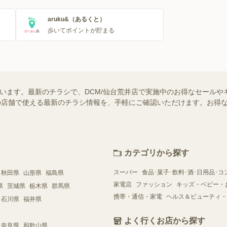
aruku&（あるくと）
歩いてポイントが貯まる
ています。最新のチラシで、DCM/仙台荒井店で実施中のお得なセール
お近くの店舗で使える最新のチラシ情報を、手軽にご確認いただけます。お
カテゴリから探す
スーパー
食品･菓子･飲料･酒･日用品･コ
秋田県
山形県
福島県
家電店
ファッション
キッズ・ベビー・
県
茨城県
栃木県
群馬県
携帯・通信・家電
ヘルス＆ビューティ・
石川県
福井県
よく行くお店から探す
奈良県
和歌山県