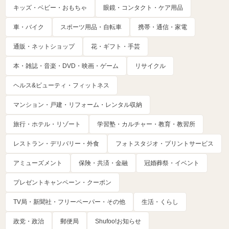
キッズ・ベビー・おもちゃ
眼鏡・コンタクト・ケア用品
車・バイク
スポーツ用品・自転車
携帯・通信・家電
通販・ネットショップ
花・ギフト・手芸
本・雑誌・音楽・DVD・映画・ゲーム
リサイクル
ヘルス&ビューティ・フィットネス
マンション・戸建・リフォーム・レンタル収納
旅行・ホテル・リゾート
学習塾・カルチャー・教育・教習所
レストラン・デリバリー・外食
フォトスタジオ・プリントサービス
アミューズメント
保険・共済・金融
冠婚葬祭・イベント
プレゼントキャンペーン・クーポン
TV局・新聞社・フリーペーパー・その他
生活・くらし
政党・政治
郵便局
Shufoo!お知らせ