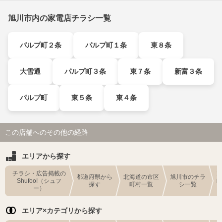
旭川市内の家電店チラシ一覧
パルプ町２条
パルプ町１条
東８条
大雪通
パルプ町３条
東７条
新富３条
パルプ町
東５条
東４条
この店舗へのその他の経路
エリアから探す
チラシ・広告掲載の
都道府県から
北海道の市区
旭川市のチラ
Shufoo!（シュフ
探す
町村一覧
シ一覧
ー）
エリア×カテゴリから探す