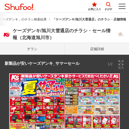
お気に入り
さがす
ケーズデンキ」のチラシ検索結果
「ケーズデンキ/旭川大雪通店」のチラシ・店舗情報
ケーズデンキ/旭川大雪通店のチラシ・セール情
報（北海道旭川市）
チラシ
店舗詳細
新製品が安いケーズデンキ_サマーセール
1/2
拡大