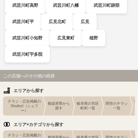
武芸川町高野
武芸川町八幡
武芸川町跡部
武芸川町平
広見北町
広見
武芸川町小知野
広見東町
植野
武芸川町宇多院
この店舗へのその他の経路
エリアから探す
チラシ・広告掲載の
都道府県から
岐阜県の市区
関市のチラシ
Shufoo!（シュフ
探す
町村一覧
一覧
ー）
エリア×カテゴリから探す
チラシ・広告掲載の
都道府県から
岐阜県の市区
関市のチラシ