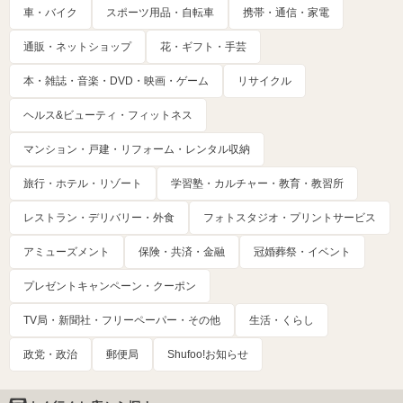
車・バイク
スポーツ用品・自転車
携帯・通信・家電
通販・ネットショップ
花・ギフト・手芸
本・雑誌・音楽・DVD・映画・ゲーム
リサイクル
ヘルス&ビューティ・フィットネス
マンション・戸建・リフォーム・レンタル収納
旅行・ホテル・リゾート
学習塾・カルチャー・教育・教習所
レストラン・デリバリー・外食
フォトスタジオ・プリントサービス
アミューズメント
保険・共済・金融
冠婚葬祭・イベント
プレゼントキャンペーン・クーポン
TV局・新聞社・フリーペーパー・その他
生活・くらし
政党・政治
郵便局
Shufoo!お知らせ