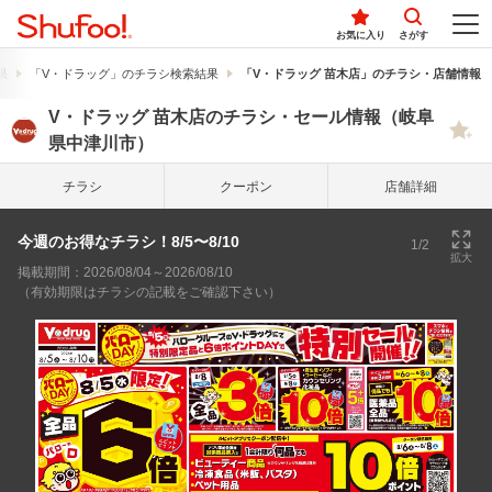
お気に入り
さがす
果
「V・ドラッグ」のチラシ検索結果
「V・ドラッグ 苗木店」のチラシ・店舗情報
V・ドラッグ 苗木店のチラシ・セール情報（岐阜
県中津川市）
チラシ
クーポン
店舗詳細
今週のお得なチラシ！8/5〜8/10
1/2
拡大
掲載期間：2026/08/04～2026/08/10
（有効期限はチラシの記載をご確認下さい）