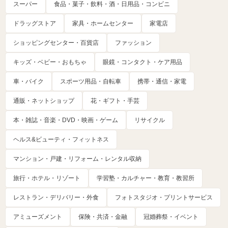
スーパー
食品・菓子・飲料・酒・日用品・コンビニ
ドラッグストア
家具・ホームセンター
家電店
ショッピングセンター・百貨店
ファッション
キッズ・ベビー・おもちゃ
眼鏡・コンタクト・ケア用品
車・バイク
スポーツ用品・自転車
携帯・通信・家電
通販・ネットショップ
花・ギフト・手芸
本・雑誌・音楽・DVD・映画・ゲーム
リサイクル
ヘルス&ビューティ・フィットネス
マンション・戸建・リフォーム・レンタル収納
旅行・ホテル・リゾート
学習塾・カルチャー・教育・教習所
レストラン・デリバリー・外食
フォトスタジオ・プリントサービス
アミューズメント
保険・共済・金融
冠婚葬祭・イベント