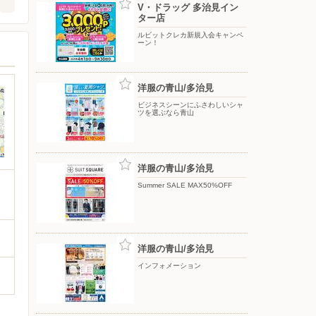
V・ドラッグ 多治見イン
ター店
ルビットクレカ新規入会キャンペ
ーン！
洋服の青山/多治見
ビジネスシーンにふさわしいシャ
ツを選ぶなら青山
洋服の青山/多治見
Summer SALE MAX50%OFF
洋服の青山/多治見
インフォメーション