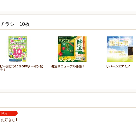
チラシ 10枚
ビーおむつ10％OFFクーポン配
健宝リニューアル発売！
リバーシエアミノ
中！
ー限定
お好きな1