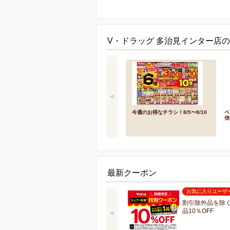
V・ドラッグ 多治見インター店の
今週のお得なチラシ！8/5〜8/10
ベ
信
最新クーポン
お気に入りユーザ
割引除外品を除く
品10％OFF