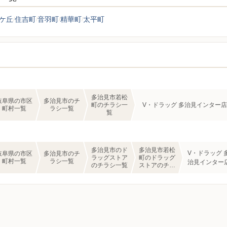
ケ丘
住吉町
音羽町
精華町
太平町
多治見市若松
岐阜県の市区
多治見市のチ
町のチラシ一
V・ドラッグ 多治見インター店
町村一覧
ラシ一覧
覧
多治見市のド
多治見市若松
V・ドラッグ 
岐阜県の市区
多治見市のチ
ラッグストア
町のドラッグ
町村一覧
ラシ一覧
治見インター
のチラシ一覧
ストアのチラ
シ一覧