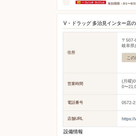
有効期限：8/1〜8/3
V・ドラッグ 多治見インター店
〒507-
岐阜県
住所
この
(月曜)0
営業時間
0〜21:
電話番号
0572-2
店舗URL
https:/
設備情報