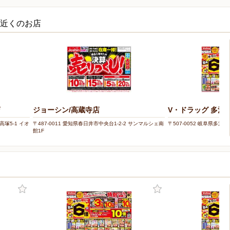
の近くのお店
店
ジョーシン/高蔵寺店
V・ドラッグ 多治
高塚5-1 イオ
〒487-0011 愛知県春日井市中央台1-2-2 サンマルシェ南
〒507-0052 岐阜県多治見
館1F