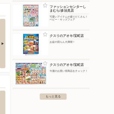
ファッションセンターし
まむら/多治見店
可愛いアイテムが盛りだくさん！
ベビー・キッズフェア
クスリのアオキ/宝町店
お盆の団らん大満喫！
見光ヶ丘店
あかのれん/多治見東店
ジョー
市光ヶ丘2-20-1
〒507-0023 岐阜県多治見市小田町6-1-4
〒507-
クスリのアオキ/宝町店
今週のお買い得商品をチェック！
もっと見る