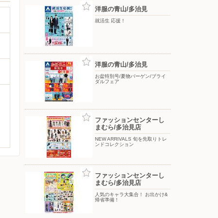
洋服の青山/多治見
就活生 応援！
洋服の青山/多治見
お盆特別号/夏物バーゲン/ブライ
ダルフェア
ファッションセンターし
まむら/多治見店
NEW ARRIVALS 旬を先取りトレ
ンドコレクション
ファッションセンターし
まむら/多治見店
人気のキャラ大集合！ お出かけ&
帰省準備！