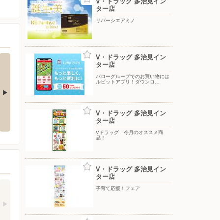
V・ドラッグ 多治見イン
ター店
リバーシエアミノ
V・ドラッグ 多治見イン
ター店
バローグループでのお買い物には
ルビットアプリ！ダウンロ…
バローグループでのお買い物には
買い置きスナック大集合キャンペ
V・ドラッグ 多治見イン
ルビットアプリ！ダウンロードで
ーン！
50pt進呈中！
ター店
Vドラッグ 今月のオススメ商
品！
V・ドラッグ 多治見イン
ター店
子育て応援！フェア