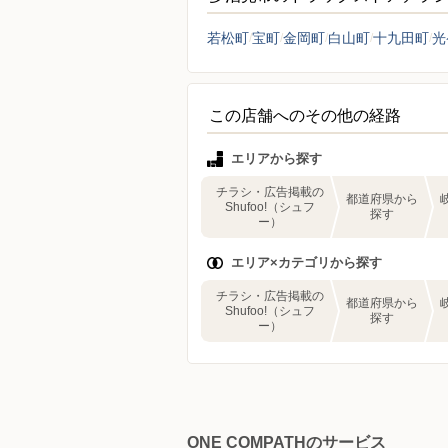
若松町
宝町
金岡町
白山町
十九田町
光
この店舗へのその他の経路
エリアから探す
チラシ・広告掲載の
都道府県から
Shufoo!（シュフ
探す
ー）
エリア×カテゴリから探す
チラシ・広告掲載の
都道府県から
Shufoo!（シュフ
探す
ー）
ONE COMPATHのサービス