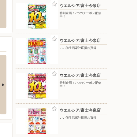
ウエルシア/富士今泉店
ゼビオ/ららぽーと沼津
ウエルシア/富士青島店
オギノ
特別企画！7つのクーポン配信
中！
〒417-0047 静岡県富士市青島町218
〒418-
市東椎路字川向44-1
ウエルシア/富士今泉店
いい値生活家計応援お買得
ウエルシア/富士今泉店
特別企画！7つのクーポン配信
中！
ロスガーデン店
ウエルシア/富士木の宮店
ウエル
-13-7
〒417-0001 富士市今泉3221
〒417-0
ウエルシア/富士今泉店
いい値生活家計応援お買得