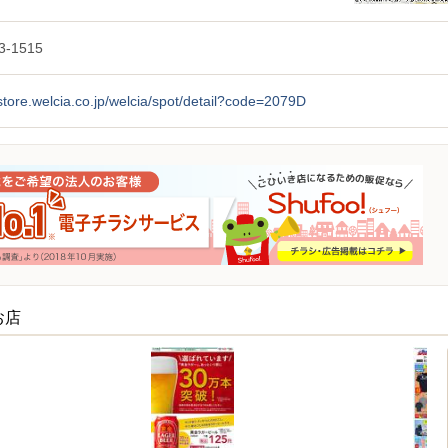
3-1515
/store.welcia.co.jp/welcia/spot/detail?code=2079D
お店