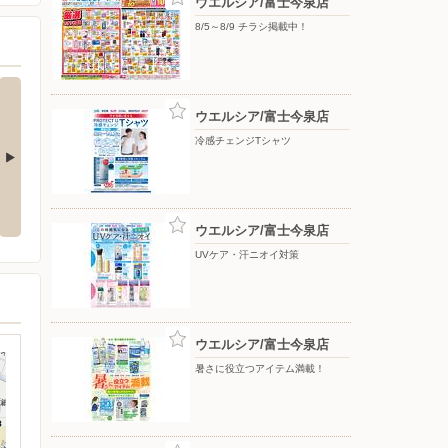
ウエルシア/富士今泉店
8/5～8/9 チラシ掲載中！
ウエルシア/富士今泉店
冷感チェンジTシャツ
お買得
いい値生活家計応援お買得
特別企画！7つのクーポン配信
中！
ウエルシア/富士今泉店
UVケア・汗ニオイ対策
ウエルシア/富士今泉店
暑さに役立つアイテム満載！