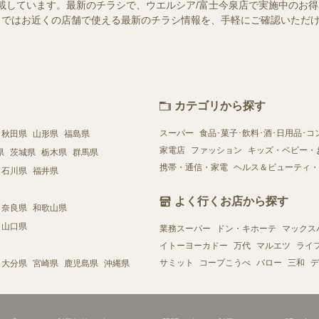
載しています。最新のチラシで、ウエルシア/富士今泉店で実施中のお
ュフー）ではお近くの店舗で使える最新のチラシ情報を、手軽にご確認いた
カテゴリから探す
スーパー
食品･菓子･飲料･酒･日用品･コ
秋田県
山形県
福島県
家電店
ファッション
キッズ・ベビー・
県
茨城県
栃木県
群馬県
携帯・通信・家電
ヘルス＆ビューティ・
石川県
福井県
よく行くお店から探す
奈良県
和歌山県
山口県
業務スーパー
ドン・キホーテ
マックス
イトーヨーカドー
万代
マルエツ
ライ
サミット
コープこうべ
バロー
三和
デ
大分県
宮崎県
鹿児島県
沖縄県