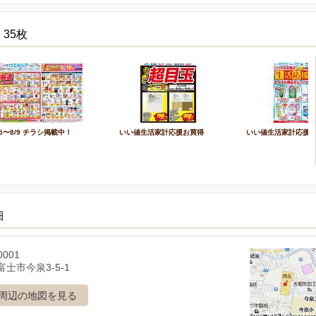
35枚
/5〜8/9 チラシ掲載中！
いい値生活家計応援お買得
いい値生活家計応援
細
0001
士市今泉3-5-1
周辺の地図を見る