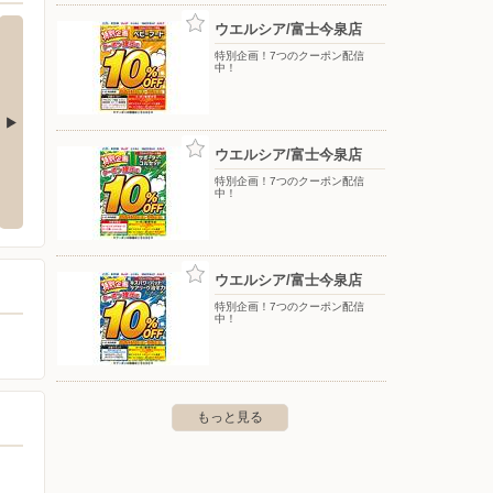
ウエルシア/富士今泉店
特別企画！7つのクーポン配信
中！
ウエルシア/富士今泉店
の宮店
ウエルシア/富士中野店
ウエル
特別企画！7つのクーポン配信
中！
今泉3221
〒417-0809 静岡県富士市中野字三ツ倉620-12
〒416-
ウエルシア/富士今泉店
特別企画！7つのクーポン配信
中！
もっと見る