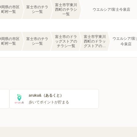
富士市宇東川
静岡県の市区
富士市のチラ
西町のチラシ
ウエルシア/富士今泉店
町村一覧
シ一覧
一覧
富士市のドラ
富士市宇東川
ウエルシア/富
静岡県の市区
富士市のチラ
ッグストアの
西町のドラッ
町村一覧
シ一覧
今泉店
チラシ一覧
グストアのチ
ラシ一覧
aruku&（あるくと）
歩いてポイントが貯まる