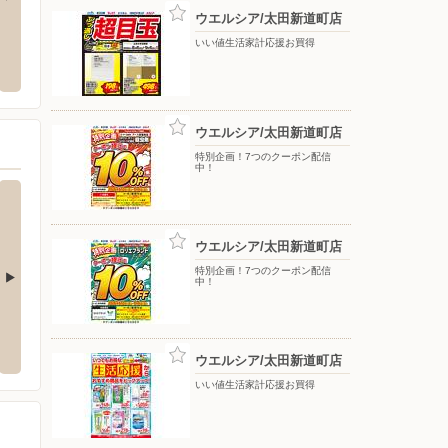
ウエルシア/太田新道町店
原店
ウエルシア/太田岩瀬川店
ヤマダ
いい値生活家計応援お買得
茂木町918
〒373-0841 群馬県太田市岩瀬川町450-1
〒370-
ウエルシア/太田新道町店
特別企画！7つのクーポン配信
中！
ウエルシア/太田新道町店
特別企画！7つのクーポン配信
中！
沢店
ウエルシア/太田飯塚店
ウエル
274
〒373-0817 太田市飯塚町1602
〒373-0
ウエルシア/太田新道町店
いい値生活家計応援お買得