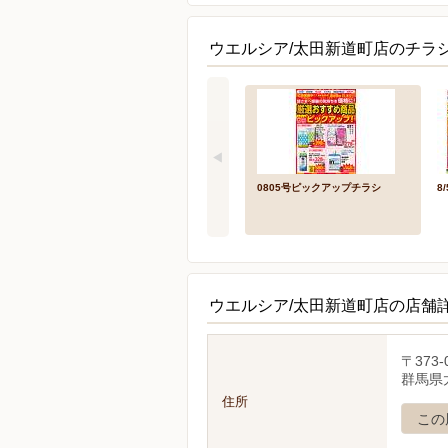
ウエルシア/太田新道町店のチラシ
0805号ピックアップチラシ
8
ウエルシア/太田新道町店の店舗
〒373-
群馬県太
住所
この