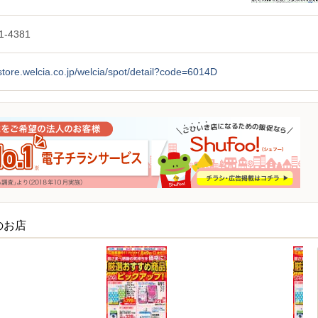
1-4381
/store.welcia.co.jp/welcia/spot/detail?code=6014D
のお店