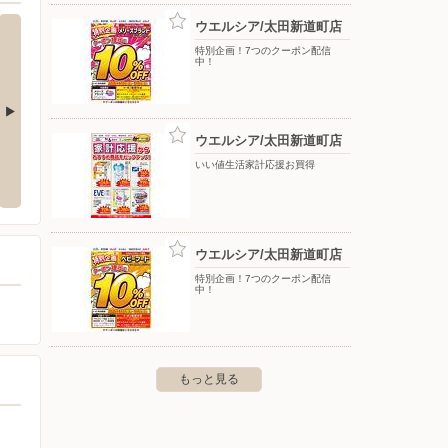
ウエルシア/太田新道町店
特別企画！7つのクーポン配信
中！
ウエルシア/太田新道町店
之郷店
ウエルシア/太田石原店
ウエル
いい値生活家計応援お買得
台之郷町1057-1
〒373-0809 群馬県太田市茂木町918
〒370-
ウエルシア/太田新道町店
特別企画！7つのクーポン配信
中！
もっと見る