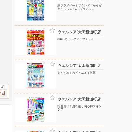
新プライベートブランド「からだ
とくらしに＋1（プラスワ…
ウエルシア/太田新道町店
0805号ピックアップチラシ
ウエルシア/太田新道町店
おすすめ！カビ・ニオイ対策
イズ
ウエルシア/太田新道町店
指名買い！夏を乗り切る神スキン
ケア