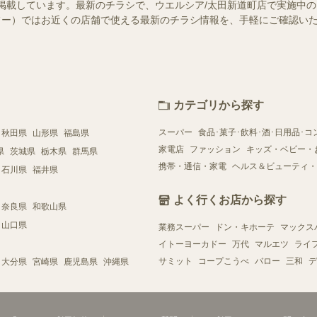
掲載しています。最新のチラシで、ウエルシア/太田新道町店で実施中
（シュフー）ではお近くの店舗で使える最新のチラシ情報を、手軽にご確認
カテゴリから探す
スーパー
食品･菓子･飲料･酒･日用品･コ
秋田県
山形県
福島県
家電店
ファッション
キッズ・ベビー・
県
茨城県
栃木県
群馬県
携帯・通信・家電
ヘルス＆ビューティ・
石川県
福井県
よく行くお店から探す
奈良県
和歌山県
山口県
業務スーパー
ドン・キホーテ
マックス
イトーヨーカドー
万代
マルエツ
ライ
サミット
コープこうべ
バロー
三和
デ
大分県
宮崎県
鹿児島県
沖縄県