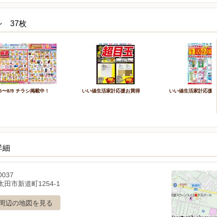
 37枚
/5〜8/9 チラシ掲載中！
いい値生活家計応援お買得
いい値生活家計応援
詳細
0037
田市新道町1254-1
周辺の地図を見る