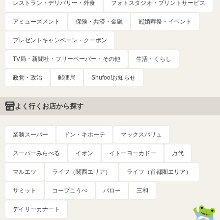
レストラン・デリバリー・外食
フォトスタジオ・プリントサービス
アミューズメント
保険・共済・金融
冠婚葬祭・イベント
プレゼントキャンペーン・クーポン
TV局・新聞社・フリーペーパー・その他
生活・くらし
政党・政治
郵便局
Shufoo!お知らせ
よく行くお店から探す
業務スーパー
ドン・キホーテ
マックスバリュ
スーパーみらべる
イオン
イトーヨーカドー
万代
マルエツ
ライフ（関西エリア）
ライフ（首都圏エリア）
サミット
コープこうべ
バロー
三和
デイリーカナート