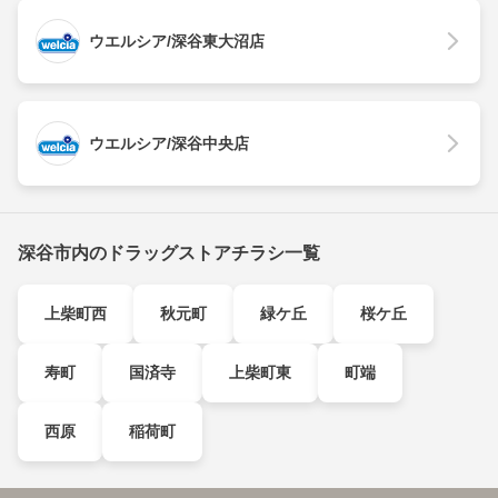
ウエルシア/深谷東大沼店
ウエルシア/深谷中央店
深谷市内のドラッグストアチラシ一覧
上柴町西
秋元町
緑ケ丘
桜ケ丘
寿町
国済寺
上柴町東
町端
西原
稲荷町