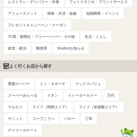
レストラン・デリバリー・外食
フォトスタジオ・プリントサービス
アミューズメント
保険・共済・金融
冠婚葬祭・イベント
プレゼントキャンペーン・クーポン
TV局・新聞社・フリーペーパー・その他
生活・くらし
政党・政治
郵便局
Shufoo!お知らせ
よく行くお店から探す
業務スーパー
ドン・キホーテ
マックスバリュ
スーパーみらべる
イオン
イトーヨーカドー
万代
マルエツ
ライフ（関西エリア）
ライフ（首都圏エリア）
サミット
コープこうべ
バロー
三和
デイリーカナート