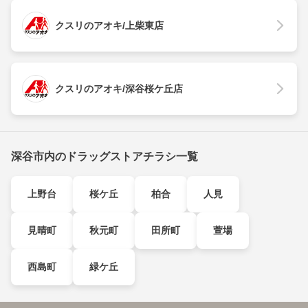
クスリのアオキ/上柴東店
クスリのアオキ/深谷桜ケ丘店
深谷市内のドラッグストアチラシ一覧
上野台
桜ケ丘
柏合
人見
見晴町
秋元町
田所町
萱場
西島町
緑ケ丘