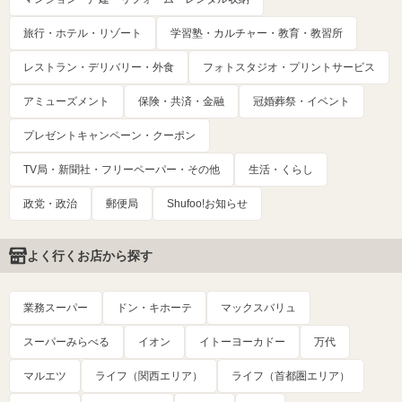
旅行・ホテル・リゾート
学習塾・カルチャー・教育・教習所
レストラン・デリバリー・外食
フォトスタジオ・プリントサービス
アミューズメント
保険・共済・金融
冠婚葬祭・イベント
プレゼントキャンペーン・クーポン
TV局・新聞社・フリーペーパー・その他
生活・くらし
政党・政治
郵便局
Shufoo!お知らせ
よく行くお店から探す
業務スーパー
ドン・キホーテ
マックスバリュ
スーパーみらべる
イオン
イトーヨーカドー
万代
マルエツ
ライフ（関西エリア）
ライフ（首都圏エリア）